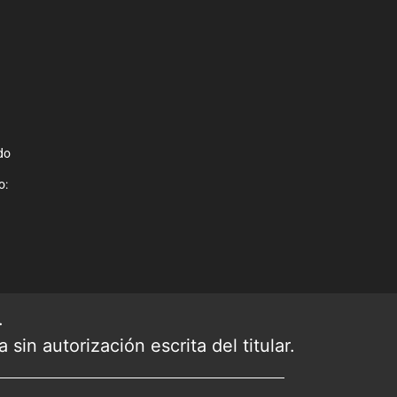
do
o:
.
sin autorización escrita del titular.