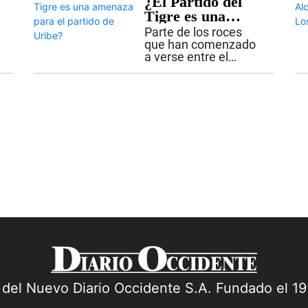
¿El Partido del
que concentró este
Tigre es una
acto exclusivamente
amenaza para el
Parte de los roces
en...
partido de Uribe?
que han comenzado
a verse entre el
Centro Democrático,
partido liderado por el
expresidente Álvaro
Uribe Vélez, y el
movimiento
Defensores de la
Patria, creado por el
presidente electo...
a del Nuevo Diario Occidente S.A. Fundado el 1