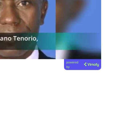
powered
by