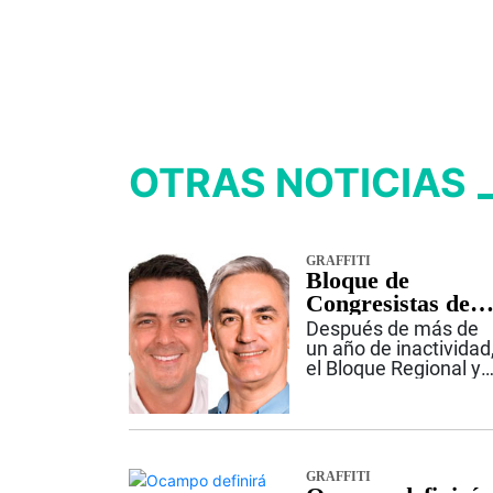
OTRAS NOTICIAS
GRAFFITI
Bloque de
Congresistas del
Valle se
Después de más de
reorganiza y elige
un año de inactividad
el Bloque Regional y
a Christian
Parlamentario del
Garcés como
Valle del Cauca inicia
presidente
una nueva etapa. La
bancada de
congresistas del
GRAFFITI
departamento acord