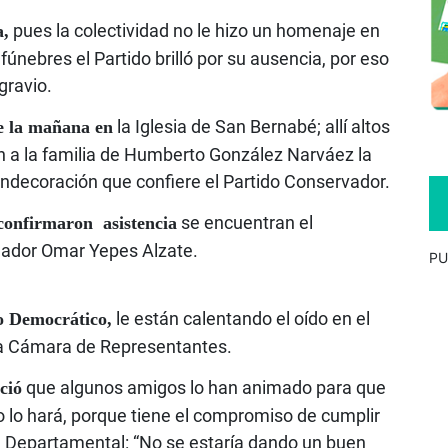
pues la colectividad no le hizo un homenaje en
a,
únebres el Partido brilló por su ausencia, por eso
gravio.
la Iglesia de San Bernabé; allí altos
de la mañana en
án a la familia de Humberto González Narváez la
ndecoración que confiere el Partido Conservador.
se encuentran el
 confirmaron asistencia
enador Omar Yepes Alzate.
PU
le están calentando el oído en el
o Democrático,
 la Cámara de Representantes.
que algunos amigos lo han animado para que
ció
o lo hará, porque tiene el compromiso de cumplir
a Departamental: “No se estaría dando un buen