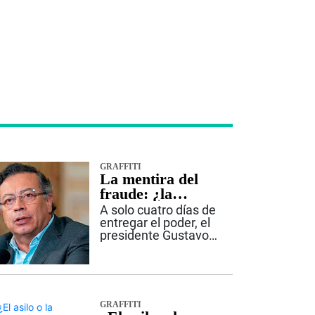
GRAFFITI
La mentira del
fraude: ¿la
estrategia de
A solo cuatro días de
Petro para 2027?
entregar el poder, el
presidente Gustavo
Petro volvió a insistir
en que hubo fraude
en las elecciones
presidenciales. Lo
hizo nuevamente sin
GRAFFITI
presentar pruebas