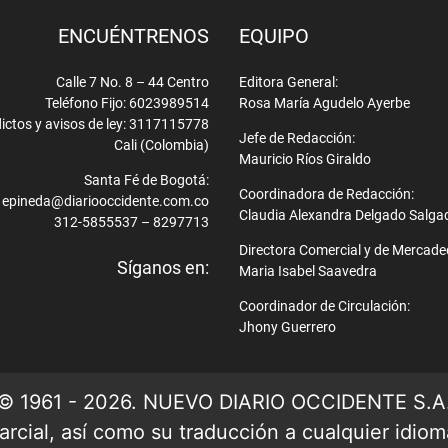
ENCUÉNTRENOS
EQUIPO
Calle 7 No. 8 – 44 Centro
Editora General:
Teléfono Fijo: 6023989514
Rosa María Agudelo Ayerbe
ictos y avisos de ley: 3117115778
Jefe de Redacción:
Cali (Colombia)
Mauricio Ríos Giraldo
Santa Fé de Bogotá:
Coordinadora de Redacción:
epineda@diariooccidente.com.co
Claudia Alexandra Delgado Salga
312-5855537 – 8297713
Directora Comercial y de Mercade
Síganos en:
Maria Isabel Saavedra
Coordinador de Circulación:
Jhony Guerrero
© 1961 - 2026. NUEVO DIARIO OCCIDENTE S.A
rcial, así como su traducción a cualquier idioma 