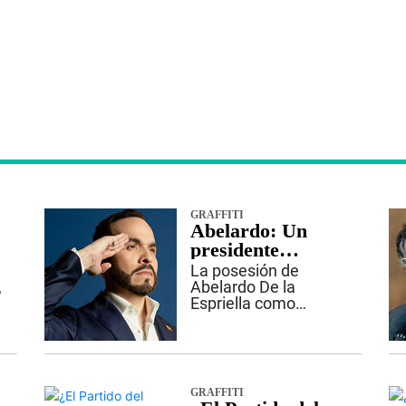
GRAFFITI
Abelardo: Un
presidente
diferente
La posesión de
,
Abelardo De la
Espriella como
presidente de
Colombia en Cali no
es solamente un
hecho histórico por
romper una tradición
GRAFFITI
ó
de más de dos siglos