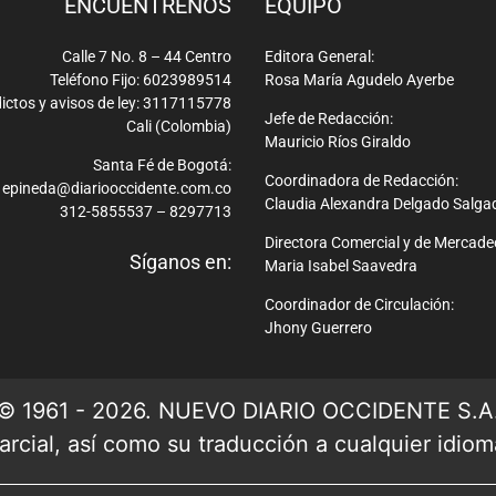
ENCUÉNTRENOS
EQUIPO
Calle 7 No. 8 – 44 Centro
Editora General:
Teléfono Fijo: 6023989514
Rosa María Agudelo Ayerbe
ictos y avisos de ley: 3117115778
Jefe de Redacción:
Cali (Colombia)
Mauricio Ríos Giraldo
Santa Fé de Bogotá:
Coordinadora de Redacción:
epineda@diariooccidente.com.co
Claudia Alexandra Delgado Salga
312-5855537 – 8297713
Directora Comercial y de Mercade
Síganos en:
Maria Isabel Saavedra
Coordinador de Circulación:
Jhony Guerrero
© 1961 - 2026. NUEVO DIARIO OCCIDENTE S.A
rcial, así como su traducción a cualquier idioma 