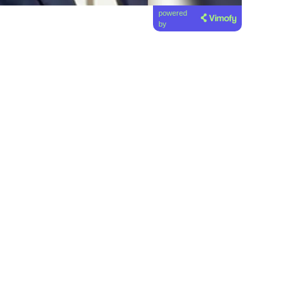
powered
by