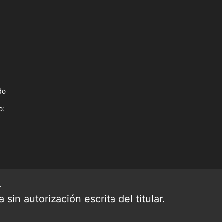
do
o:
.
sin autorización escrita del titular.