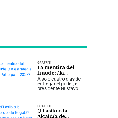
GRAFFITI
La mentira del
fraude: ¿la
estrategia de
A solo cuatro días de
Petro para 2027?
entregar el poder, el
presidente Gustavo
Petro volvió a insistir
en que hubo fraude
en las elecciones
GRAFFITI
presidenciales. Lo
¿El asilo o la
hizo nuevamente sin
Alcaldía de
presentar pruebas