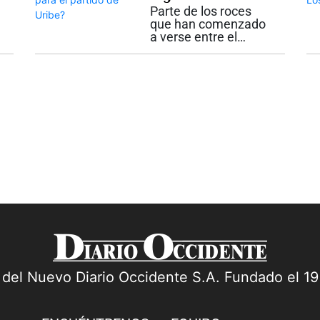
amenaza para el
que concentró este
Parte de los roces
acto exclusivamente
partido de Uribe?
que han comenzado
en...
a verse entre el
Centro Democrático,
partido liderado por el
expresidente Álvaro
Uribe Vélez, y el
movimiento
Defensores de la
Patria, creado por el
presidente electo...
a del Nuevo Diario Occidente S.A. Fundado el 1