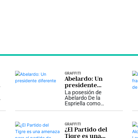
GRAFFITI
Abelardo: Un
presidente
diferente
La posesión de
e
,
Abelardo De la
Espriella como
presidente de
Colombia en Cali no
es solamente un
GRAFFITI
hecho histórico por
¿El Partido del
romper una tradición
Tigre es una
ó
de más de dos siglos