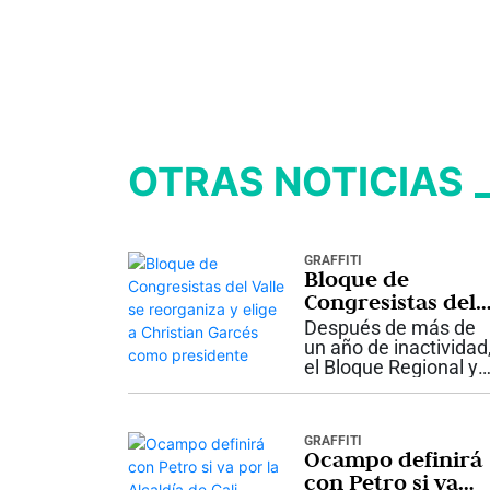
OTRAS NOTICIAS
GRAFFITI
Bloque de
Congresistas del
Valle se
Después de más de
reorganiza y elig
un año de inactividad
el Bloque Regional y
a Christian
Parlamentario del
Garcés como
Valle del Cauca inicia
presidente
una nueva etapa. La
GRAFFITI
bancada de
Ocampo definirá
congresistas del
con Petro si va
departamento acord