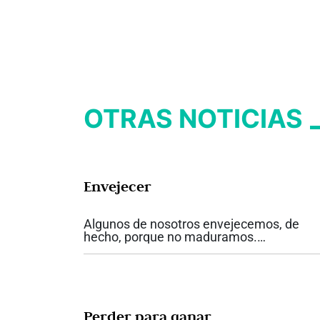
OTRAS NOTICIAS
Envejecer
Algunos de nosotros envejecemos, de
hecho, porque no maduramos.
Envejecemos cuando nos cerramos a las
nuevas ideas y nos volvemos radicales.
Envejecemos cuando lo nuevo nos asusta
Envejecemos también...
Perder para ganar