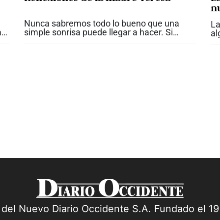
n
Nunca sabremos todo lo bueno que una
La
ara
simple sonrisa puede llegar a hacer. Si
al
juzgas a la gente, no tienes tiempo para
ll
amarla. No dejes que nadie se aleje de ti sin
di
ser un poco más feliz. No siempre...
nu
nu
a del Nuevo Diario Occidente S.A. Fundado el 1