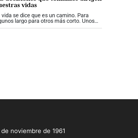
uestras vidas
 vida se dice que es un camino. Para
gunos largo para otros más corto. Unos
enos de rocas y otros maravillosamente
señados. Los hay con grandes y
merosas curvas y otros directos. En
estra vida...
9 de noviembre de 1961