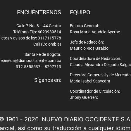
ENCUÉNTRENOS
EQUIPO
Calle 7 No. 8 – 44 Centro
Editora General:
Teléfono Fijo: 6023989514
Rosa María Agudelo Ayerbe
ictos y avisos de ley: 3117115778
Jefe de Redacción:
Cali (Colombia)
Mauricio Ríos Giraldo
Santa Fé de Bogotá:
Coordinadora de Redacción:
epineda@diariooccidente.com.co
Claudia Alexandra Delgado Salga
312-5855537 – 8297713
Directora Comercial y de Mercade
Síganos en:
Maria Isabel Saavedra
Coordinador de Circulación:
Jhony Guerrero
© 1961 - 2026. NUEVO DIARIO OCCIDENTE S.A
rcial, así como su traducción a cualquier idioma 