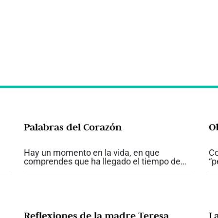
Palabras del Corazón
O
Hay un momento en la vida, en que
Co
comprendes que ha llegado el tiempo de
“p
cambiar, y si no lo haces, nada jamás podrá
Ob
cambiar. Comprendes que si al fracasar, no
ac
.
tienes el coraje de comenzar de nuevo, la...
co
Reflexiones de la madre Teresa
L