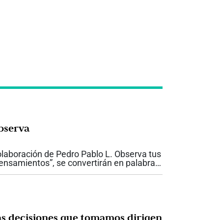
bserva
laboración de Pedro Pablo L. Observa tus
ensamientos”, se convertirán en palabras.
serva tus “palabras”, se convertirán en
ciones. Observa tus “acciones”, se
nvertirán en...
as decisiones que tomamos dirigen