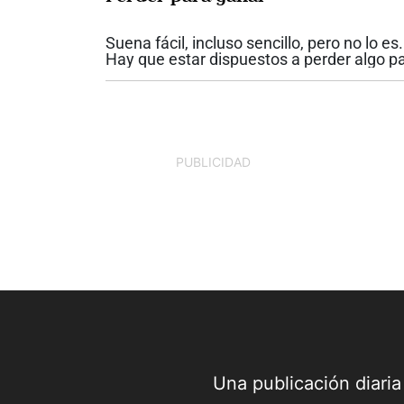
Suena fácil, incluso sencillo, pero no lo es.
Hay que estar dispuestos a perder algo p
ganar algo mejor. Dispuestos a perder
aquello por lo que trabajamos durante
mucho tiempo, para ganar algo nuevo,...
PUBLICIDAD
Una publicación diari