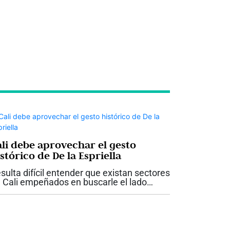
ali debe aprovechar el gesto
stórico de De la Espriella
sulta difícil entender que existan sectores
 Cali empeñados en buscarle el lado
gativo a uno de los hechos más
portantes y esperanzadores que haya
vido la ciudad en su historia reciente. Que
..