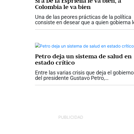
Si a De la Espriella le va bien, a
Colombia le va bien
Una de las peores prácticas de la política
consiste en desear que a quien gobierna l
vaya mal para después presentarse ante
los ciudadanos como la solución. Quienes
actúan así anteponen sus...
Petro deja un sistema de salud en
estado crítico
Entre las varias crisis que deja el gobierno
del presidente Gustavo Petro,
probablemente ninguna tenga un impact
tan directo sobre la vida de los colombian
como la del sistema de salud. Lo que reci
el...
PUBLICIDAD