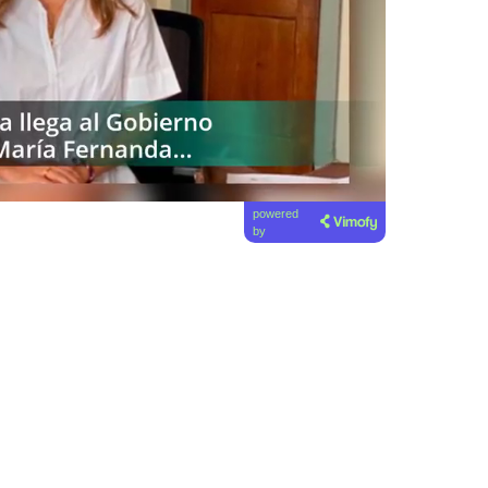
powered
by