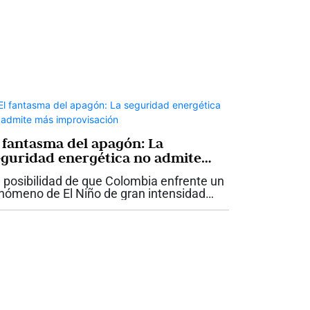
l fantasma del apagón: La
eguridad energética no admite
ás improvisación
 posibilidad de que Colombia enfrente un
nómeno de El Niño de gran intensidad
elve a poner sobre la mesa una discusión
e el país no puede seguir aplazando: la
guridad energética. Si bien las...