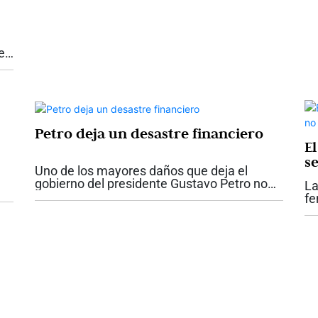
e
Petro deja un desastre financiero
E
s
Uno de los mayores daños que deja el
m
gobierno del presidente Gustavo Petro no
La
se ve a simple vista. No está únicamente en
o
fe
las obras inconclusas o en los proyectos
os
vu
incumplidos. Está en las finanzas...
be
qu
se