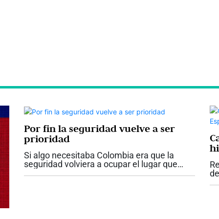
Por fin la seguridad vuelve a ser
C
prioridad
hi
Si algo necesitaba Colombia era que la
seguridad volviera a ocupar el lugar que
Re
nunca debió perder dentro de las
de
prioridades del Estado. Los anuncios
ne
hechos por el presidente Abelardo De la
im
Espriella...
vi
el.