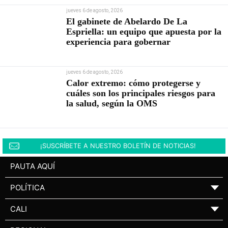
jueves 6 de agosto, 2026
El gabinete de Abelardo De La
Espriella: un equipo que apuesta por la
experiencia para gobernar
jueves 6 de agosto, 2026
Calor extremo: cómo protegerse y
cuáles son los principales riesgos para
la salud, según la OMS
¡SUSCRÍBETE A NUESTRO BOLETÍN DE NOTICIAS!
PAUTA AQUÍ
POLÍTICA
▼
CALI
▼