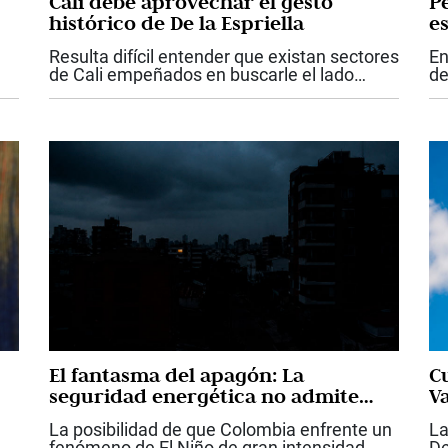
Cali debe aprovechar el gesto
P
histórico de De la Espriella
es
Resulta difícil entender que existan sectores
En
de Cali empeñados en buscarle el lado
de
negativo a uno de los hechos más
pr
importantes y esperanzadores que haya
ta
vivido la ciudad en su historia reciente. Que
co
el...
el.
El fantasma del apagón: La
C
seguridad energética no admite
Va
más improvisación
La posibilidad de que Colombia enfrente un
La
fenómeno de El Niño de gran intensidad
De