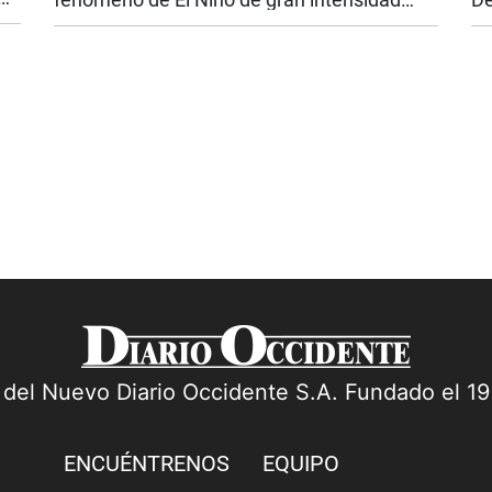
 en
vuelve a poner sobre la mesa una discusión
co
que el país no puede seguir aplazando: la
po
seguridad energética. Si bien las...
pa
a del Nuevo Diario Occidente S.A. Fundado el 1
ENCUÉNTRENOS
EQUIPO