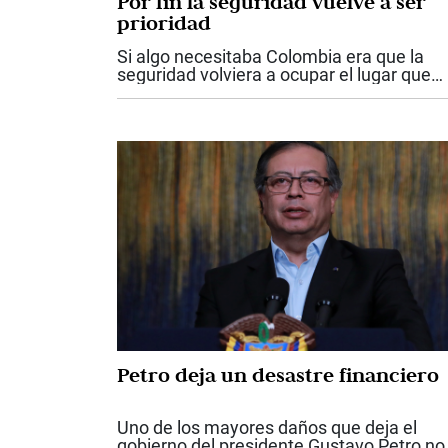
Por fin la seguridad vuelve a ser
prioridad
Si algo necesitaba Colombia era que la
seguridad volviera a ocupar el lugar que
nunca debió perder dentro de las
prioridades del Estado. Los anuncios
hechos por el presidente Abelardo De la
Espriella...
Petro deja un desastre financiero
Uno de los mayores daños que deja el
gobierno del presidente Gustavo Petro no