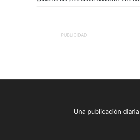
se ve a simple vista. No está únicamente
las obras inconclusas o en los proyectos
incumplidos. Está en las finanzas...
PUBLICIDAD
Una publicación diari