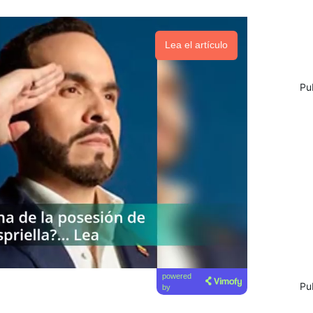
Lea el artículo
Pu
powered
Pu
by