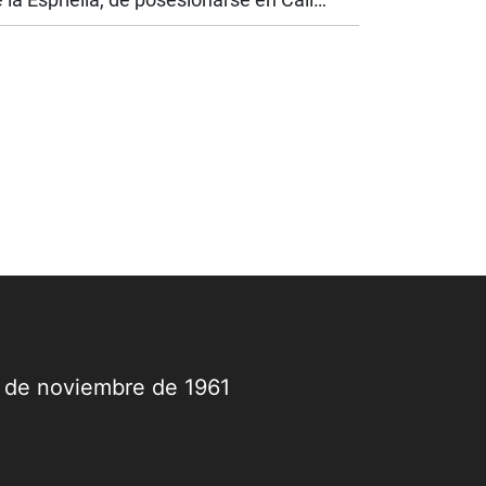
nstituye uno de los mayores gestos
líticos que haya recibido la ciudad por
rte de un jefe de Estado. Nunca antes...
9 de noviembre de 1961