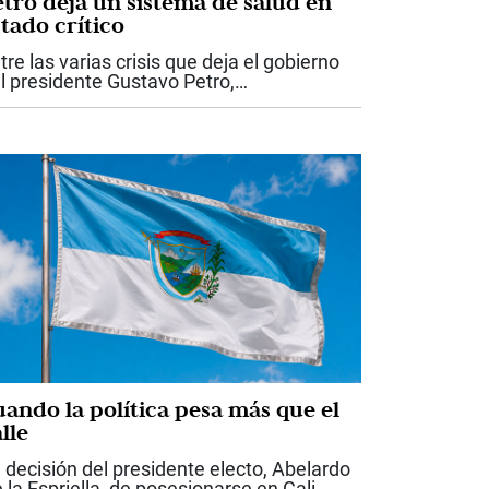
etro deja un sistema de salud en
tado crítico
tre las varias crisis que deja el gobierno
l presidente Gustavo Petro,
obablemente ninguna tenga un impacto
n directo sobre la vida de los colombianos
mo la del sistema de salud. Lo que recibe
..
uando la política pesa más que el
lle
 decisión del presidente electo, Abelardo
 la Espriella, de posesionarse en Cali