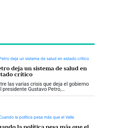
etro deja un sistema de salud en
tado crítico
tre las varias crisis que deja el gobierno
l presidente Gustavo Petro,
obablemente ninguna tenga un impacto
n directo sobre la vida de los colombianos
mo la del sistema de salud. Lo que recibe
..
uando la política pesa más que el