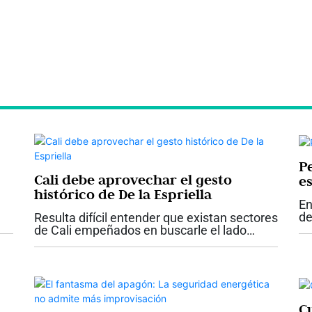
P
Cali debe aprovechar el gesto
es
histórico de De la Espriella
En
de
Resulta difícil entender que existan sectores
pr
de Cali empeñados en buscarle el lado
ta
negativo a uno de los hechos más
co
importantes y esperanzadores que haya
el.
vivido la ciudad en su historia reciente. Que
el...
C