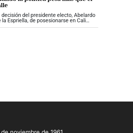
lle
 decisión del presidente electo, Abelardo
 la Espriella, de posesionarse en Cali
nstituye uno de los mayores gestos
líticos que haya recibido la ciudad por
rte de un jefe de Estado. Nunca antes...
9 de noviembre de 1961