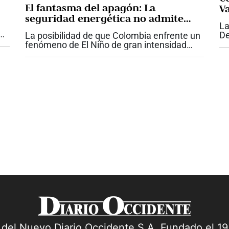
El fantasma del apagón: La
Va
seguridad energética no admite
La
más improvisación
De
La posibilidad de que Colombia enfrente un
 en
co
fenómeno de El Niño de gran intensidad
po
vuelve a poner sobre la mesa una discusión
pa
que el país no puede seguir aplazando: la
seguridad energética. Si bien las...
a del Nuevo Diario Occidente S.A. Fundado el 1