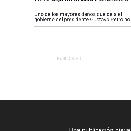
Uno de los mayores daños que deja el
gobierno del presidente Gustavo Petro no
se ve a simple vista. No está únicamente
las obras inconclusas o en los proyectos
incumplidos. Está en las finanzas...
PUBLICIDAD
Una publicación diari