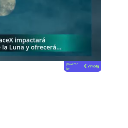
powered
by