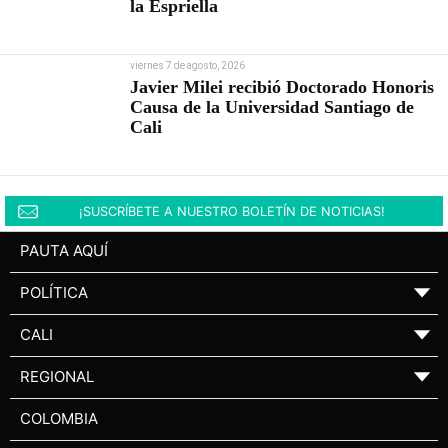
la Espriella
viernes 7 de agosto, 2026
Javier Milei recibió Doctorado Honoris
Causa de la Universidad Santiago de
Cali
¡SUSCRÍBETE A NUESTRO BOLETÍN DE NOTICIAS!
PAUTA AQUÍ
POLÍTICA
▼
CALI
▼
REGIONAL
▼
COLOMBIA