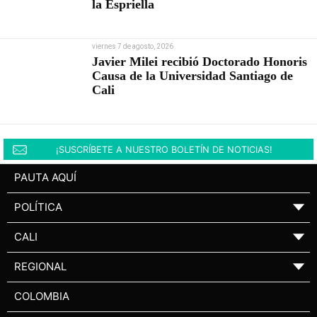
la Espriella
viernes 7 de agosto, 2026
Javier Milei recibió Doctorado Honoris
Causa de la Universidad Santiago de
Cali
¡SUSCRÍBETE A NUESTRO BOLETÍN DE NOTICIAS!
PAUTA AQUÍ
POLÍTICA
▼
CALI
▼
REGIONAL
▼
COLOMBIA