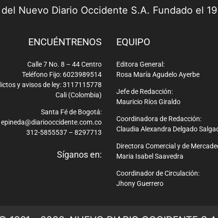
a del Nuevo Diario Occidente S.A. Fundado el 1
ENCUÉNTRENOS
EQUIPO
Calle 7 No. 8 – 44 Centro
Editora General:
Teléfono Fijo: 6023989514
Rosa María Agudelo Ayerbe
ictos y avisos de ley: 3117115778
Jefe de Redacción:
Cali (Colombia)
Mauricio Ríos Giraldo
Santa Fé de Bogotá:
Coordinadora de Redacción:
epineda@diariooccidente.com.co
Claudia Alexandra Delgado Salga
312-5855537 – 8297713
Directora Comercial y de Mercade
Síganos en:
Maria Isabel Saavedra
Coordinador de Circulación:
Jhony Guerrero