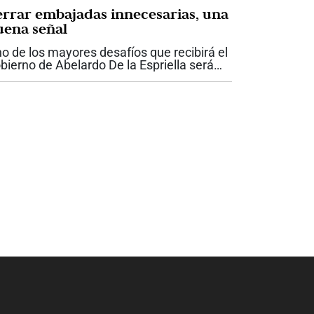
errar embajadas innecesarias, una
uena señal
o de los mayores desafíos que recibirá el
bierno de Abelardo De la Espriella será
componer unas finanzas públicas
ofundamente deterioradas. Después de
atro años de un manejo fiscal...