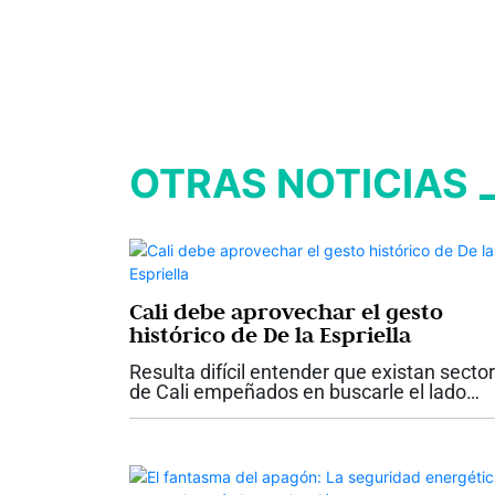
OTRAS NOTICIAS
Cali debe aprovechar el gesto
histórico de De la Espriella
Resulta difícil entender que existan secto
de Cali empeñados en buscarle el lado
negativo a uno de los hechos más
importantes y esperanzadores que haya
vivido la ciudad en su historia reciente. Q
el...