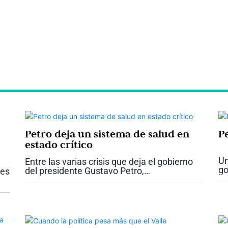
Petro deja un sistema de salud en
P
estado crítico
Un
Entre las varias crisis que deja el gobierno
go
del presidente Gustavo Petro,
res
se
probablemente ninguna tenga un impacto
la
tan directo sobre la vida de los colombianos
in
como la del sistema de salud. Lo que recibe
el...
ue