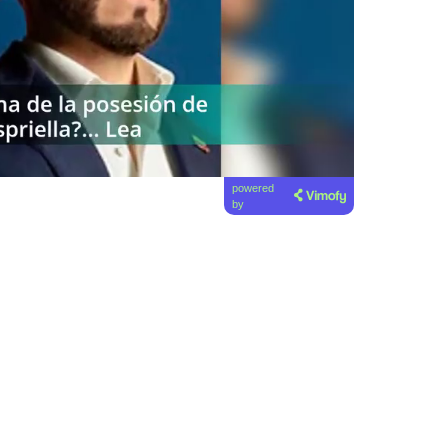
powered
by