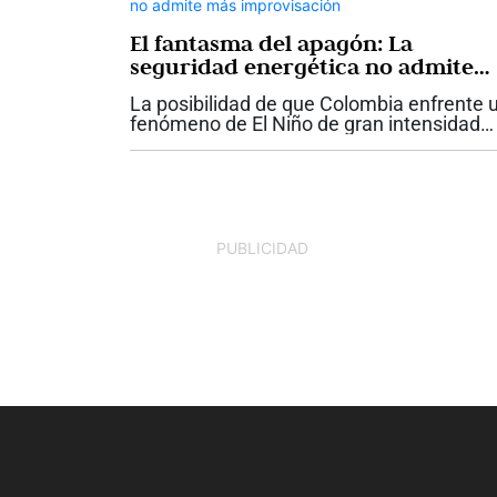
El fantasma del apagón: La
seguridad energética no admite
más improvisación
La posibilidad de que Colombia enfrente 
fenómeno de El Niño de gran intensidad
vuelve a poner sobre la mesa una discusi
que el país no puede seguir aplazando: la
seguridad energética. Si bien las...
PUBLICIDAD