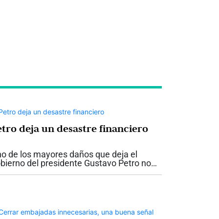
etro deja un desastre financiero
o de los mayores daños que deja el
bierno del presidente Gustavo Petro no
 ve a simple vista. No está únicamente en
s obras inconclusas o en los proyectos
cumplidos. Está en las finanzas...