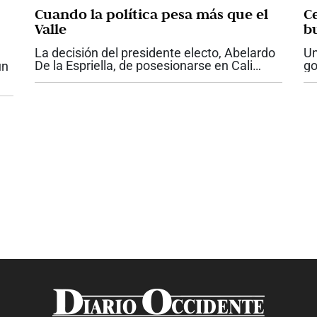
Cuando la política pesa más que el
C
Valle
b
La decisión del presidente electo, Abelardo
Un
De la Espriella, de posesionarse en Cali
go
un
constituye uno de los mayores gestos
re
políticos que haya recibido la ciudad por
pr
ón
parte de un jefe de Estado. Nunca antes...
cu