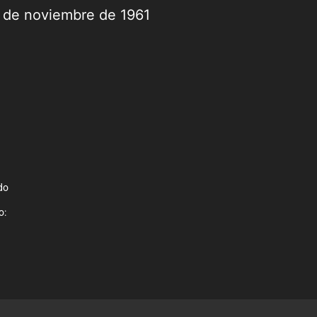
9 de noviembre de 1961
do
o: