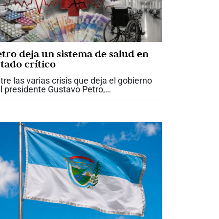
etro deja un sistema de salud en
tado crítico
tre las varias crisis que deja el gobierno
l presidente Gustavo Petro,
obablemente ninguna tenga un impacto
n directo sobre la vida de los colombianos
mo la del sistema de salud. Lo que recibe
..