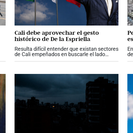
Cali debe aprovechar el gesto
P
histórico de De la Espriella
es
Resulta difícil entender que existan sectores
En
de Cali empeñados en buscarle el lado
de
negativo a uno de los hechos más
pr
importantes y esperanzadores que haya
ta
vivido la ciudad en su historia reciente. Que
co
el...
el.