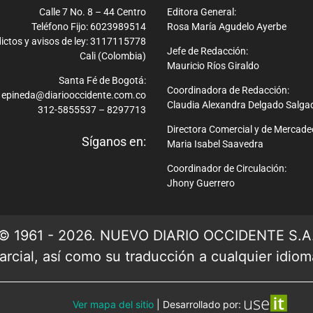
Calle 7 No. 8 – 44 Centro
Editora General:
Teléfono Fijo: 6023989514
Rosa María Agudelo Ayerbe
ictos y avisos de ley: 3117115778
Jefe de Redacción:
Cali (Colombia)
Mauricio Ríos Giraldo
Santa Fé de Bogotá:
Coordinadora de Redacción:
epineda@diariooccidente.com.co
Claudia Alexandra Delgado Salga
312-5855537 – 8297713
Directora Comercial y de Mercade
Síganos en:
Maria Isabel Saavedra
Coordinador de Circulación:
Jhony Guerrero
© 1961 - 2026. NUEVO DIARIO OCCIDENTE S.A
rcial, así como su traducción a cualquier idioma 
Ver mapa del sitio
| Desarrollado por: