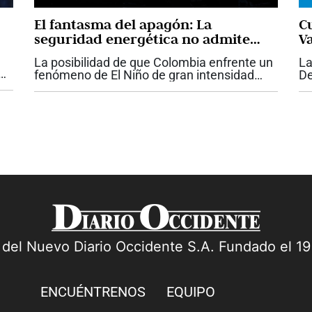
El fantasma del apagón: La
C
seguridad energética no admite
Va
más improvisación
La posibilidad de que Colombia enfrente un
La
fenómeno de El Niño de gran intensidad
De
 en
vuelve a poner sobre la mesa una discusión
co
que el país no puede seguir aplazando: la
po
seguridad energética. Si bien las...
pa
a del Nuevo Diario Occidente S.A. Fundado el 1
ENCUÉNTRENOS
EQUIPO