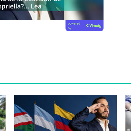
powered
by