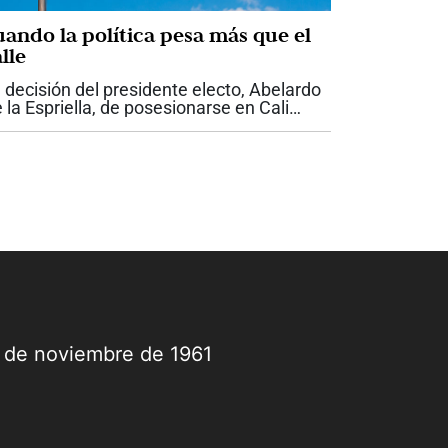
uando la política pesa más que el
lle
 decisión del presidente electo, Abelardo
 la Espriella, de posesionarse en Cali
nstituye uno de los mayores gestos
líticos que haya recibido la ciudad por
rte de un jefe de Estado. Nunca antes...
9 de noviembre de 1961