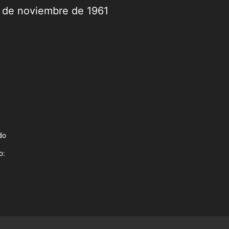
9 de noviembre de 1961
do
o: