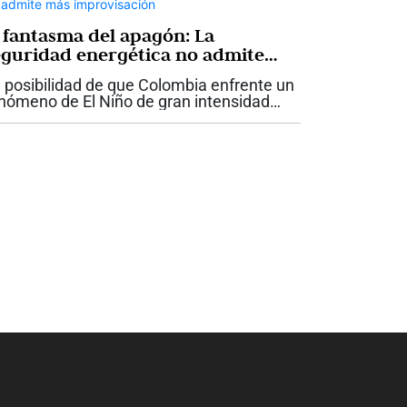
l fantasma del apagón: La
eguridad energética no admite
ás improvisación
 posibilidad de que Colombia enfrente un
nómeno de El Niño de gran intensidad
elve a poner sobre la mesa una discusión
e el país no puede seguir aplazando: la
guridad energética. Si bien las...