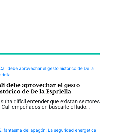
ali debe aprovechar el gesto
stórico de De la Espriella
sulta difícil entender que existan sectores
 Cali empeñados en buscarle el lado
gativo a uno de los hechos más
portantes y esperanzadores que haya
vido la ciudad en su historia reciente. Que
..