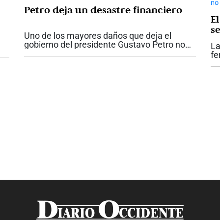
Petro deja un desastre financiero
E
s
Uno de los mayores daños que deja el
m
gobierno del presidente Gustavo Petro no
La
se ve a simple vista. No está únicamente en
o
fe
las obras inconclusas o en los proyectos
os
vu
incumplidos. Está en las finanzas...
be
qu
se