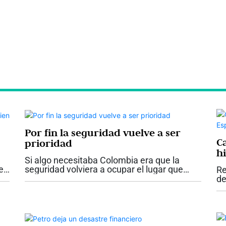
Por fin la seguridad vuelve a ser
C
prioridad
hi
Si algo necesitaba Colombia era que la
e
seguridad volviera a ocupar el lugar que
Re
nunca debió perder dentro de las
de
prioridades del Estado. Los anuncios
ne
hechos por el presidente Abelardo De la
im
Espriella...
vi
el.