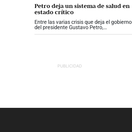
Petro deja un sistema de salud en
estado crítico
Entre las varias crisis que deja el gobierno
del presidente Gustavo Petro,
probablemente ninguna tenga un impact
tan directo sobre la vida de los colombian
como la del sistema de salud. Lo que reci
el...
PUBLICIDAD