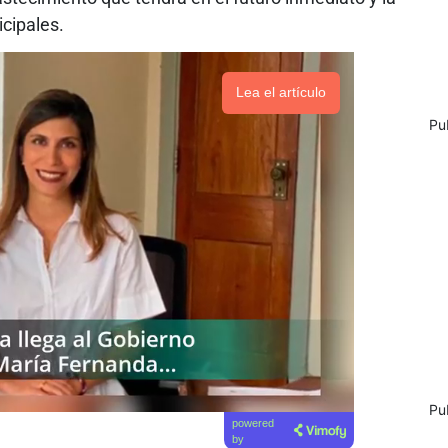
cipales.
Lea el artículo
Pu
Pu
powered
by