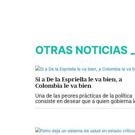
OTRAS NOTICIAS
Si a De la Espriella le va bien, a
Colombia le va bien
Una de las peores prácticas de la política
consiste en desear que a quien gobierna l
vaya mal para después presentarse ante
los ciudadanos como la solución. Quienes
actúan así anteponen sus...