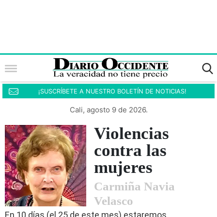
¡SUSCRÍBETE A NUESTRO BOLETÍN DE NOTICIAS!
Cali, agosto 9 de 2026.
Violencias
contra las
mujeres
Carmiña Navia
Velasco
En 10 días (el 25 de este mes) estaremos