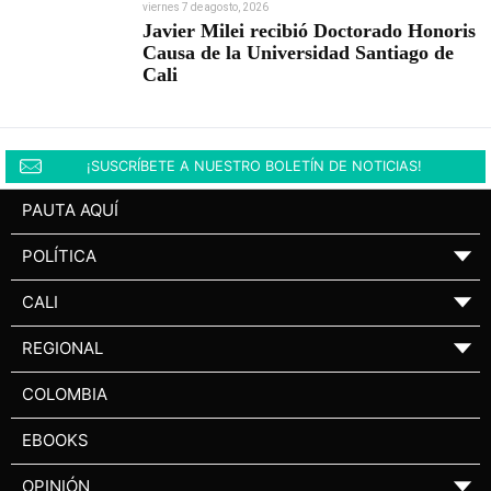
viernes 7 de agosto, 2026
Javier Milei recibió Doctorado Honoris
Causa de la Universidad Santiago de
Cali
¡SUSCRÍBETE A NUESTRO BOLETÍN DE NOTICIAS!
PAUTA AQUÍ
POLÍTICA
▼
CALI
▼
REGIONAL
▼
COLOMBIA
EBOOKS
OPINIÓN
▼