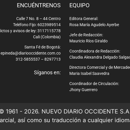
ENCUÉNTRENOS
EQUIPO
Calle 7 No. 8 – 44 Centro
Editora General:
Teléfono Fijo: 6023989514
Rosa María Agudelo Ayerbe
ictos y avisos de ley: 3117115778
Jefe de Redacción:
Cali (Colombia)
Mauricio Ríos Giraldo
Santa Fé de Bogotá:
Coordinadora de Redacción:
epineda@diariooccidente.com.co
Claudia Alexandra Delgado Salga
312-5855537 – 8297713
Directora Comercial y de Mercade
Síganos en:
Maria Isabel Saavedra
Coordinador de Circulación:
Jhony Guerrero
© 1961 - 2026. NUEVO DIARIO OCCIDENTE S.A
rcial, así como su traducción a cualquier idioma 