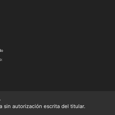
do
o:
.
sin autorización escrita del titular.