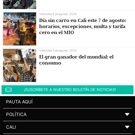
Abelardo De la Espriella
miércoles 5 de agosto, 2026
Día sin carro en Cali este 7 de agosto:
horarios, excepciones, multa y tarifa
cero en el MIO
miércoles 5 de agosto, 2026
El gran ganador del mundial: el
consumo
¡SUSCRÍBETE A NUESTRO BOLETÍN DE NOTICIAS!
PAUTA AQUÍ
POLÍTICA
▼
CALI
▼