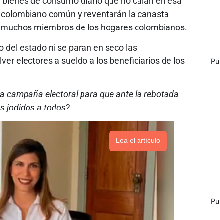
ir bienes de consumo diario que no caían en esa
el colombiano común y reventarán la canasta
e muchos miembros de los hogares colombianos.
o del estado ni se paran en seco las
ver electores a sueldo a los beneficiarios de los
Pu
ena campaña electoral para que ante la rebotada
os jodidos a todos
?.
Lea el artículo
Pu