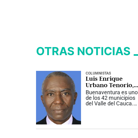
OTRAS NOTICIAS
COLUMNISTAS
Luis Enrique
Urbano Tenorio,
“Peregoyo”
Buenaventura es uno
de los 42 municipios
del Valle del Cauca.
Está ubicada a dos
metros sobre el nivel
del mar, en la costa
Pacífica, y fue
fundada por Juan de
Ladrilleros el 14 de