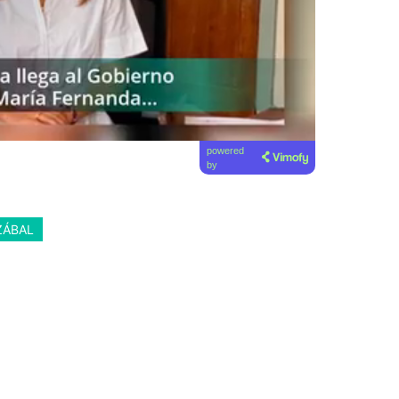
powered
by
ZÁBAL