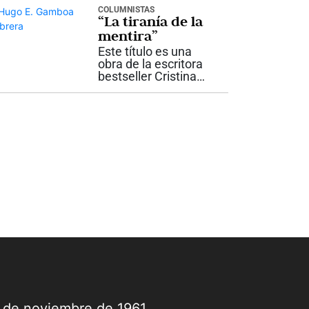
a depender de ideas
COLUMNISTAS
“La tiranía de la
que, aunque
políticamente...
mentira”
Este título es una
obra de la escritora
bestseller Cristina
Martín Jiménez,
quién se declara
políticamente
incorrecta. Es
investigadora y
ejemplo de
periodistas,
especialmente para
comunicadores...
9 de noviembre de 1961