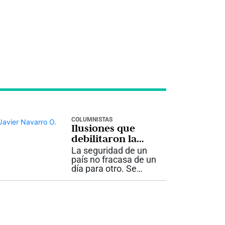
COLUMNISTAS
Ilusiones que
debilitaron la
seguridad
La seguridad de un
país no fracasa de un
día para otro. Se
deteriora lentamente,
cuando las
decisiones de
gobierno dejan de
apoyarse en la
realidad y comienzan