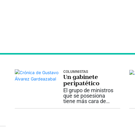
COLUMNISTAS
Un gabinete
peripatético
El grupo de ministros
que se posesiona
tiene más cara de
equipo de alpinistas
en marcha que de
antiguos rumiantes
del mismo potrero.
Los hay para todos
los gustos. Desde el