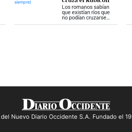
cruza el Rubicón
las...
Los romanos sabían
que existían ríos que
no podían cruzarse
sin consecuencias
irreversibles. Aunque
pareciera una historia
lejana, esa realidad
sigue presente en
nuestras vidas. En la
antigua Roma...
s
a del Nuevo Diario Occidente S.A. Fundado el 1