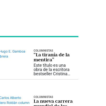
COLUMNISTAS
“La tiranía de la
mentira”
Este título es una
obra de la escritora
bestseller Cristina
Martín Jiménez,
quién se declara
políticamente
incorrecta. Es
investigadora y
COLUMNISTAS
ejemplo de
La nueva carrera
periodistas,