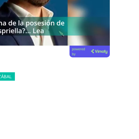
powered
by
ZÁBAL