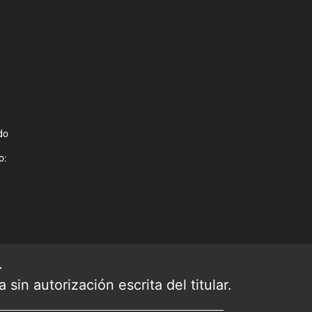
do
o:
.
sin autorización escrita del titular.