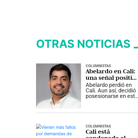
OTRAS NOTICIAS
COLUMNISTAS
Abelardo en Cali:
una señal positiv
y una agenda por
Abelardo perdió en
construir
Cali. Aun así, decidió
posesionarse en esta
ciudad. Ese gesto
dice algo importante
sobre cómo entiende
el país que va a
gobernar. Por qué
COLUMNISTAS
importa Un
Cali está
Presidente no