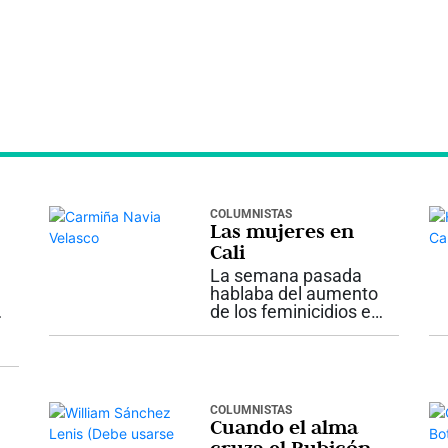
COLUMNISTAS
Las mujeres en
a
Cali
La semana pasada
hablaba del aumento
de los feminicidios en
la ciudad, tasa
disparada, situación
permanente de
inseguridad. Es claro
que detrás de esta
COLUMNISTAS
situación está el odio
Cuando el alma
de los hombres hacia