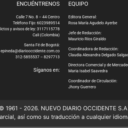
ENCUÉNTRENOS
EQUIPO
Calle 7 No. 8 – 44 Centro
Editora General:
Teléfono Fijo: 6023989514
Rosa María Agudelo Ayerbe
ictos y avisos de ley: 3117115778
Jefe de Redacción:
Cali (Colombia)
Mauricio Ríos Giraldo
Santa Fé de Bogotá:
Coordinadora de Redacción:
epineda@diariooccidente.com.co
Claudia Alexandra Delgado Salga
312-5855537 – 8297713
Directora Comercial y de Mercade
Síganos en:
Maria Isabel Saavedra
Coordinador de Circulación:
Jhony Guerrero
© 1961 - 2026. NUEVO DIARIO OCCIDENTE S.A
rcial, así como su traducción a cualquier idioma 