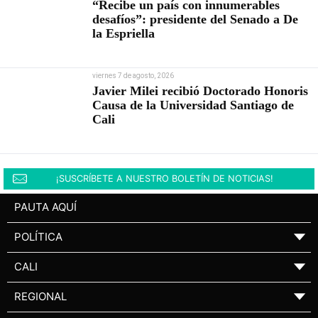
“Recibe un país con innumerables
desafíos”: presidente del Senado a De
la Espriella
viernes 7 de agosto, 2026
Javier Milei recibió Doctorado Honoris
Causa de la Universidad Santiago de
Cali
¡SUSCRÍBETE A NUESTRO BOLETÍN DE NOTICIAS!
PAUTA AQUÍ
POLÍTICA
▼
CALI
▼
REGIONAL
▼