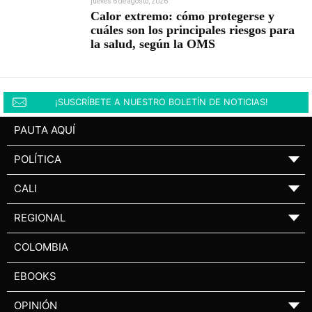
jueves 6 de agosto, 2026
Calor extremo: cómo protegerse y
cuáles son los principales riesgos para
la salud, según la OMS
¡SUSCRÍBETE A NUESTRO BOLETÍN DE NOTICIAS!
PAUTA AQUÍ
POLÍTICA
▼
CALI
▼
REGIONAL
▼
COLOMBIA
EBOOKS
OPINIÓN
▼