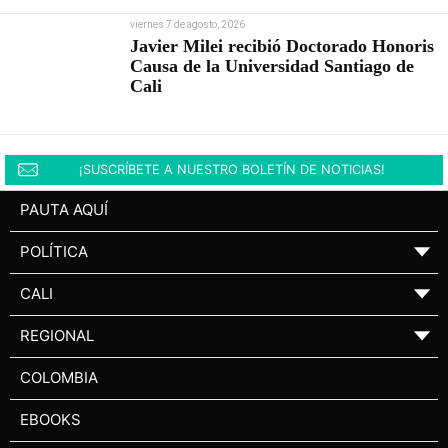
viernes 7 de agosto, 2026
Javier Milei recibió Doctorado Honoris
Causa de la Universidad Santiago de
Cali
¡SUSCRÍBETE A NUESTRO BOLETÍN DE NOTICIAS!
PAUTA AQUÍ
POLÍTICA
▼
CALI
▼
REGIONAL
▼
COLOMBIA
EBOOKS