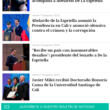
acompaña a Abelardo De La Espriella
viernes 7 de agosto, 2026
Abelardo de la Espriella asumió la
Presidencia en Cali y anunció ofensiva
contra el crimen y la corrupción
viernes 7 de agosto, 2026
“Recibe un país con innumerables
desafíos”: presidente del Senado a De la
Espriella
viernes 7 de agosto, 2026
Javier Milei recibió Doctorado Honoris
Causa de la Universidad Santiago de
Cali
¡SUSCRÍBETE A NUESTRO BOLETÍN DE NOTICIAS!