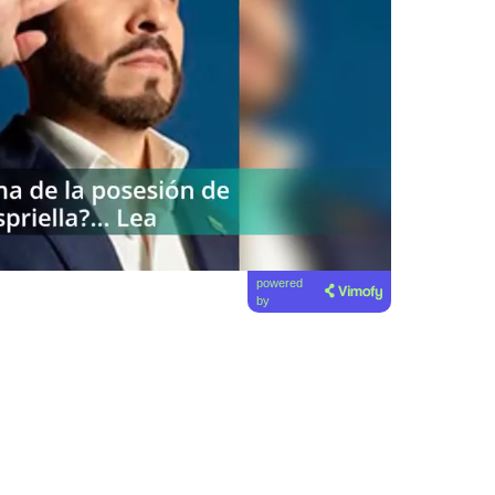
powered
by