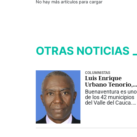
No hay más artículos para cargar
OTRAS NOTICIAS
COLUMNISTAS
Luis Enrique
Urbano Tenorio,
“Peregoyo”
Buenaventura es uno
de los 42 municipios
del Valle del Cauca.
Está ubicada a dos
metros sobre el nivel
del mar, en la costa
Pacífica, y fue
fundada por Juan de
Ladrilleros el 14 de