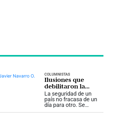
COLUMNISTAS
Ilusiones que
debilitaron la
seguridad
La seguridad de un
país no fracasa de un
día para otro. Se
deteriora lentamente,
cuando las
decisiones de
gobierno dejan de
apoyarse en la
realidad y comienzan