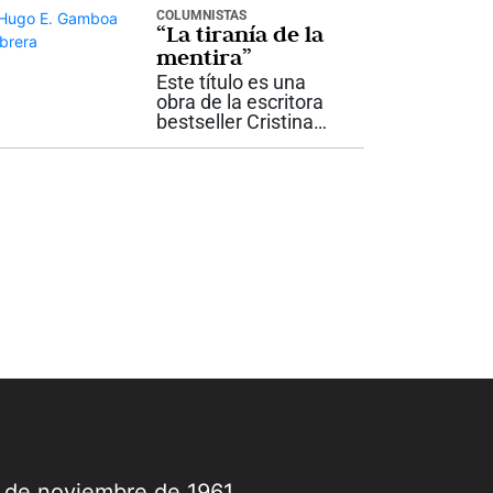
a depender de ideas
COLUMNISTAS
“La tiranía de la
que, aunque
políticamente...
mentira”
Este título es una
obra de la escritora
bestseller Cristina
Martín Jiménez,
quién se declara
políticamente
incorrecta. Es
investigadora y
ejemplo de
periodistas,
especialmente para
comunicadores...
9 de noviembre de 1961