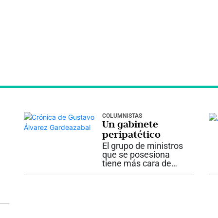
COLUMNISTAS
Un gabinete
peripatético
El grupo de ministros
que se posesiona
tiene más cara de
equipo de alpinistas
en marcha que de
antiguos rumiantes
del mismo potrero.
Los hay para todos
los gustos. Desde el