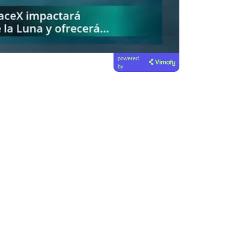
powered
by