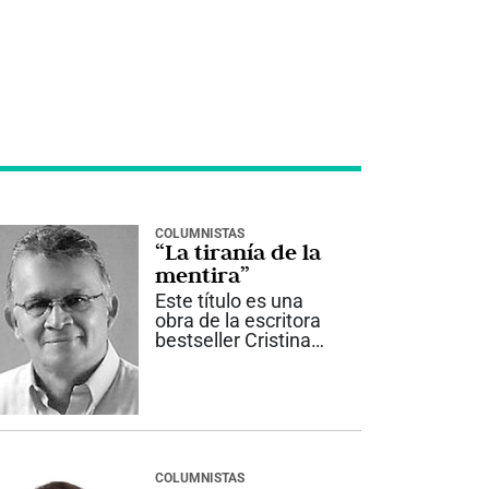
COLUMNISTAS
“La tiranía de la
mentira”
Este título es una
obra de la escritora
bestseller Cristina
Martín Jiménez,
quién se declara
políticamente
incorrecta. Es
investigadora y
ejemplo de
periodistas,
COLUMNISTAS