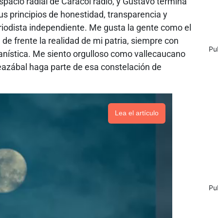
spacio radial de Caracol radio, y Gustavo termina
s principios de honestidad, transparencia y
iodista independiente. Me gusta la gente como el
a de frente la realidad de mi patria, siempre con
Pu
manística. Me siento orgulloso como vallecaucano
eazábal haga parte de esa constelación de
Lea el artículo
Pu