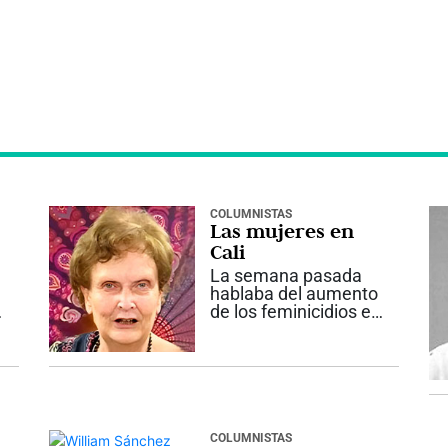
COLUMNISTAS
Las mujeres en
a
Cali
La semana pasada
hablaba del aumento
de los feminicidios en
la ciudad, tasa
disparada, situación
permanente de
inseguridad. Es claro
que detrás de esta
situación está el odio
de los hombres hacia
COLUMNISTAS