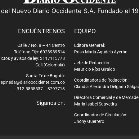
a del Nuevo Diario Occidente S.A. Fundado el 1
ENCUÉNTRENOS
EQUIPO
Calle 7 No. 8 – 44 Centro
Editora General:
Teléfono Fijo: 6023989514
Rosa María Agudelo Ayerbe
ictos y avisos de ley: 3117115778
Jefe de Redacción:
Cali (Colombia)
Mauricio Ríos Giraldo
Santa Fé de Bogotá:
Coordinadora de Redacción:
epineda@diariooccidente.com.co
Claudia Alexandra Delgado Salga
312-5855537 – 8297713
Directora Comercial y de Mercade
Síganos en:
Maria Isabel Saavedra
Coordinador de Circulación:
Jhony Guerrero