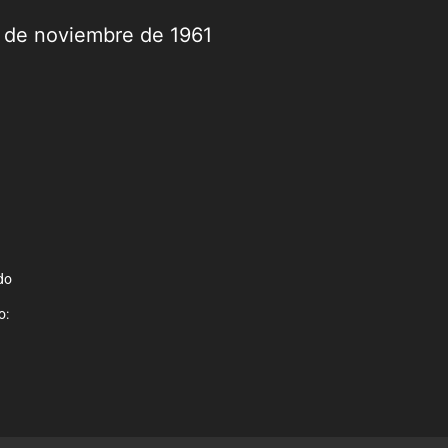
9 de noviembre de 1961
do
o: