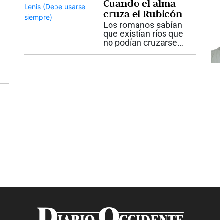
Cuando el alma
las...
cruza el Rubicón
Los romanos sabían
que existían ríos que
no podían cruzarse
sin consecuencias
irreversibles. Aunque
pareciera una historia
lejana, esa realidad
sigue presente en
nuestras vidas. En la
antigua Roma...
s