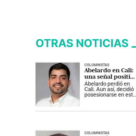
OTRAS NOTICIAS
COLUMNISTAS
Abelardo en Cali:
una señal positiv
y una agenda por
Abelardo perdió en
construir
Cali. Aun así, decidió
posesionarse en esta
ciudad. Ese gesto
dice algo importante
sobre cómo entiende
el país que va a
gobernar. Por qué
importa Un
Presidente no
COLUMNISTAS