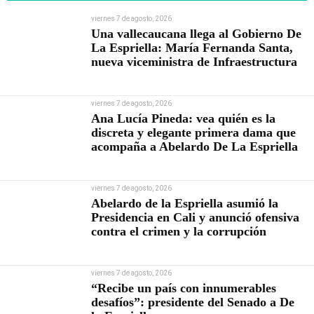
viernes 7 de agosto, 2026
Una vallecaucana llega al Gobierno De
La Espriella: María Fernanda Santa,
nueva viceministra de Infraestructura
viernes 7 de agosto, 2026
Ana Lucía Pineda: vea quién es la
discreta y elegante primera dama que
acompaña a Abelardo De La Espriella
viernes 7 de agosto, 2026
Abelardo de la Espriella asumió la
Presidencia en Cali y anunció ofensiva
contra el crimen y la corrupción
viernes 7 de agosto, 2026
“Recibe un país con innumerables
desafíos”: presidente del Senado a De