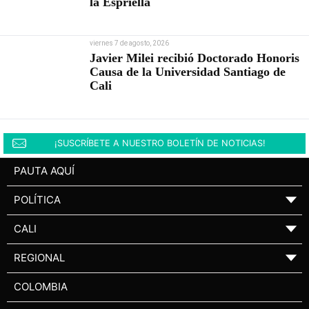
la Espriella
viernes 7 de agosto, 2026
Javier Milei recibió Doctorado Honoris
Causa de la Universidad Santiago de
Cali
¡SUSCRÍBETE A NUESTRO BOLETÍN DE NOTICIAS!
PAUTA AQUÍ
POLÍTICA
▼
CALI
▼
REGIONAL
▼
COLOMBIA