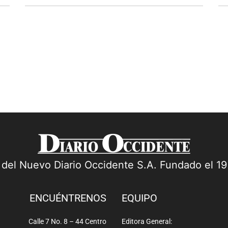
Martín Jiménez,
quién se declara
políticamente
incorrecta. Es
investigadora y
ejemplo de
periodistas,
especialmente para
comunicadores...
a del Nuevo Diario Occidente S.A. Fundado el 1
ENCUÉNTRENOS
EQUIPO
Calle 7 No. 8 – 44 Centro
Editora General: