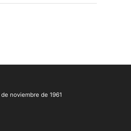
ideológicas. Eso es
normal en cualquier
democracia. Lo
verdaderamente
grave es la pobreza
del debate público
que hoy tiene Cali.
Estamos enfrascados
en un...
9 de noviembre de 1961