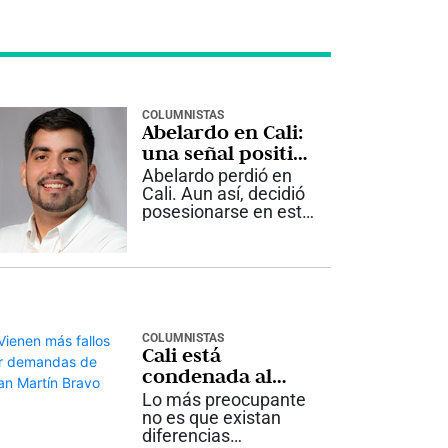
COLUMNISTAS
Abelardo en Cali:
una señal positiva
y una agenda por
Abelardo perdió en
construir
Cali. Aun así, decidió
posesionarse en esta
ciudad. Ese gesto
dice algo importante
sobre cómo entiende
el país que va a
gobernar. Por qué
importa Un
Presidente no
COLUMNISTAS
Cali está
representa solo a...
condenada al
atraso con sus
Lo más preocupante
líderes políticos.
no es que existan
diferencias