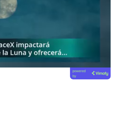
powered
by