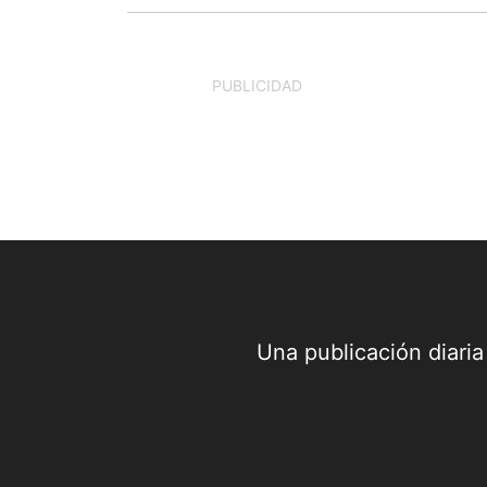
la ciudad, tasa
disparada, situación
permanente de
inseguridad. Es claro
que detrás de esta
PUBLICIDAD
situación está el odio
de los hombres hacia
las...
Una publicación diari