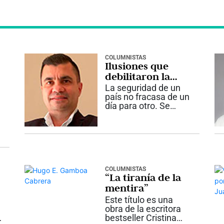
COLUMNISTAS
Ilusiones que
debilitaron la
seguridad
La seguridad de un
país no fracasa de un
día para otro. Se
deteriora lentamente,
cuando las
decisiones de
gobierno dejan de
apoyarse en la
realidad y comienzan
a depender de ideas
COLUMNISTAS
“La tiranía de la
que, aunque
políticamente...
mentira”
Este título es una
obra de la escritora
n
bestseller Cristina