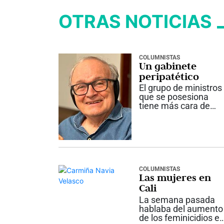
OTRAS NOTICIAS
COLUMNISTAS
Un gabinete
peripatético
El grupo de ministros
que se posesiona
tiene más cara de
equipo de alpinistas
en marcha que de
antiguos rumiantes
del mismo potrero.
Los hay para todos
los gustos. Desde el
mussoliniano doctor
COLUMNISTAS
Las mujeres en
Bula, hijo...
Cali
La semana pasada
hablaba del aumento
de los feminicidios e