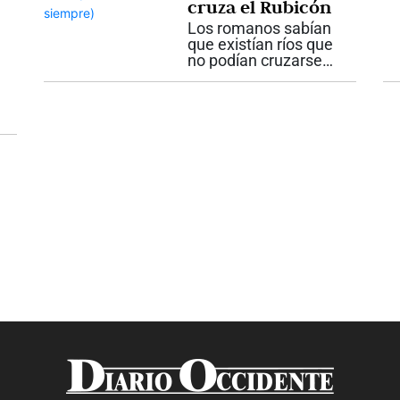
cruza el Rubicón
situación está el odio
de los hombres hacia
Los romanos sabían
las...
que existían ríos que
no podían cruzarse
sin consecuencias
irreversibles. Aunque
pareciera una historia
lejana, esa realidad
sigue presente en
nuestras vidas. En la
antigua Roma...
s