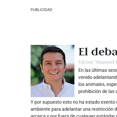
PUBLICIDAD
El deb
Víctor Manuel 
En las últimas se
venido adelantando
los animales, espec
prohibición de las
Y por supuesto esto no ha estado exento 
ambiente para adelantar una restricción de
arcaica y por fuera de cualquier estándar 