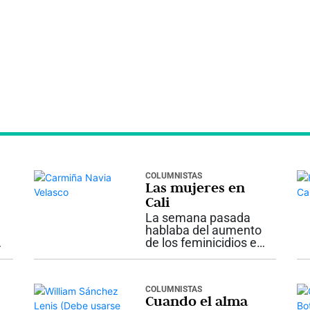
COLUMNISTAS
Las mujeres en
a
Cali
La semana pasada
hablaba del aumento
de los feminicidios en
la ciudad, tasa
disparada, situación
permanente de
COLUMNISTAS
inseguridad. Es claro
Cuando el alma
que detrás de esta