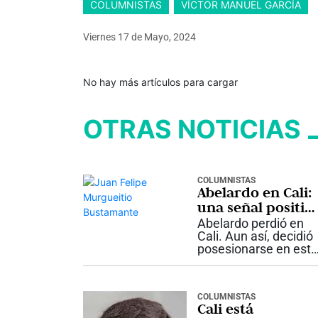
COLUMNISTAS
VÍCTOR MANUEL GARCÍA
Viernes 17
de
Mayo, 2024
No hay más artículos para cargar
OTRAS NOTICIAS
COLUMNISTAS
Abelardo en Cali:
una señal positiv
y una agenda por
Abelardo perdió en
construir
Cali. Aun así, decidió
posesionarse en esta
ciudad. Ese gesto
dice algo importante
sobre cómo entiende
COLUMNISTAS
el país que va a
Cali está
gobernar. Por qué