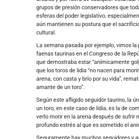
grupos de presión conservadores que todav
esferas del poder legislativo, especialme
aún mantienen su postura que el sacrific
cultural.
La semana pasada por ejemplo, vimos la 
faenas taurinas en el Congreso de la Repú
que demostraba estar “anímicamente gol
que los toros de lidia “no nacen para mori
arena, con casta y brío por su vida”, rema
amante de un toro”.
Según este afligido seguidor taurino, la ú
un toro, en este caso de lidia, es la de co
verlo morir en la arena después de sufrir 
profundo estrés al que es sometido el ani
Seguramente hay muchos seguidores y ama