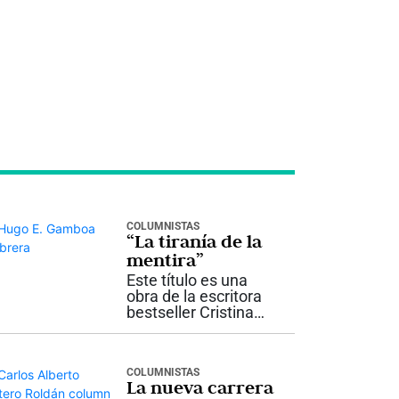
COLUMNISTAS
“La tiranía de la
mentira”
Este título es una
obra de la escritora
bestseller Cristina
Martín Jiménez,
quién se declara
políticamente
COLUMNISTAS
incorrecta. Es
La nueva carrera
investigadora y