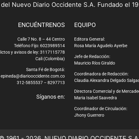
a del Nuevo Diario Occidente S.A. Fundado el 1
ENCUÉNTRENOS
EQUIPO
Calle 7 No. 8 – 44 Centro
Editora General:
Teléfono Fijo: 6023989514
Rosa María Agudelo Ayerbe
ictos y avisos de ley: 3117115778
Jefe de Redacción:
Cali (Colombia)
Mauricio Ríos Giraldo
Santa Fé de Bogotá:
Coordinadora de Redacción:
epineda@diariooccidente.com.co
Claudia Alexandra Delgado Salga
312-5855537 – 8297713
Directora Comercial y de Mercade
Síganos en:
Maria Isabel Saavedra
Coordinador de Circulación:
Jhony Guerrero
© 1961 - 2026. NUEVO DIARIO OCCIDENTE S.A