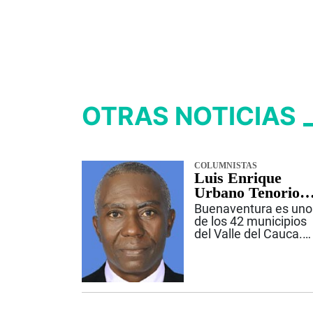
OTRAS NOTICIAS
COLUMNISTAS
Luis Enrique
Urbano Tenorio,
“Peregoyo”
Buenaventura es uno
de los 42 municipios
del Valle del Cauca.
Está ubicada a dos
metros sobre el nivel
del mar, en la costa
Pacífica, y fue
fundada por Juan de
Ladrilleros el 14 de