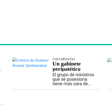
COLUMNISTAS
Un gabinete
peripatético
El grupo de ministros
que se posesiona
tiene más cara de
equipo de alpinistas
en marcha que de
antiguos rumiantes
del mismo potrero.
Los hay para todos
los gustos. Desde el