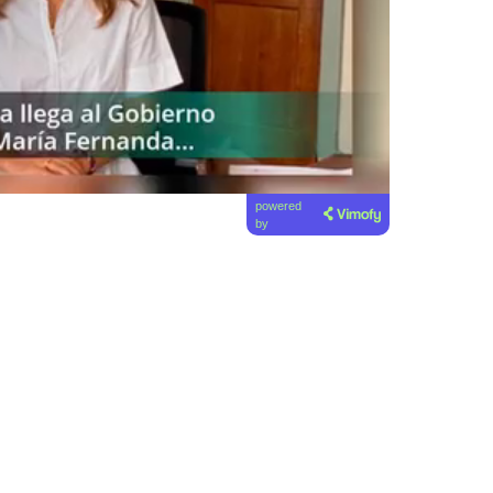
powered
by