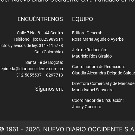
ENCUÉNTRENOS
EQUIPO
Calle 7 No. 8 – 44 Centro
Editora General:
Teléfono Fijo: 6023989514
Rosa María Agudelo Ayerbe
ictos y avisos de ley: 3117115778
Jefe de Redacción:
Cali (Colombia)
Mauricio Ríos Giraldo
Santa Fé de Bogotá:
Coordinadora de Redacción:
epineda@diariooccidente.com.co
Claudia Alexandra Delgado Salga
312-5855537 – 8297713
Directora Comercial y de Mercade
Síganos en:
Maria Isabel Saavedra
Coordinador de Circulación:
Jhony Guerrero
© 1961 - 2026. NUEVO DIARIO OCCIDENTE S.A