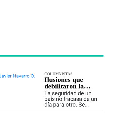
COLUMNISTAS
Ilusiones que
debilitaron la
seguridad
La seguridad de un
país no fracasa de un
día para otro. Se
deteriora lentamente,
cuando las
decisiones de
gobierno dejan de
apoyarse en la
realidad y comienzan