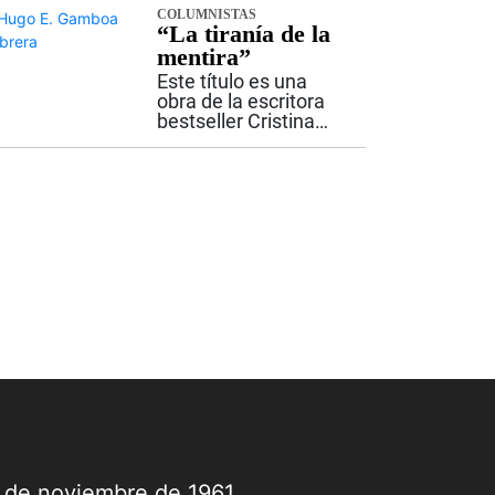
a depender de ideas
COLUMNISTAS
“La tiranía de la
que, aunque
políticamente...
mentira”
Este título es una
obra de la escritora
bestseller Cristina
Martín Jiménez,
quién se declara
políticamente
incorrecta. Es
investigadora y
ejemplo de
periodistas,
especialmente para
comunicadores...
9 de noviembre de 1961