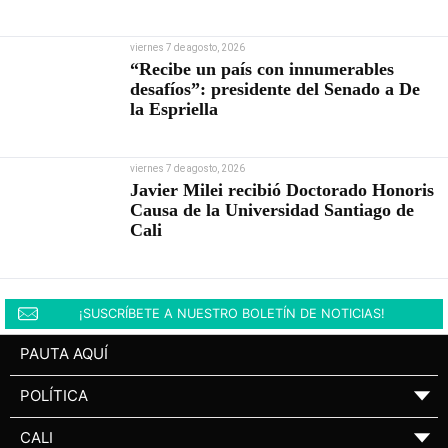
viernes 7 de agosto, 2026
“Recibe un país con innumerables
desafíos”: presidente del Senado a De
la Espriella
viernes 7 de agosto, 2026
Javier Milei recibió Doctorado Honoris
Causa de la Universidad Santiago de
Cali
¡SUSCRÍBETE A NUESTRO BOLETÍN DE NOTICIAS!
PAUTA AQUÍ
POLÍTICA
▼
CALI
▼