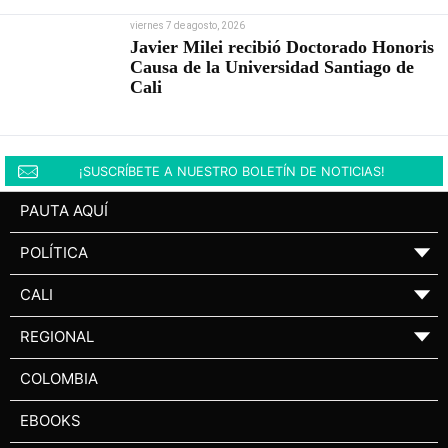
viernes 7 de agosto, 2026
Javier Milei recibió Doctorado Honoris
Causa de la Universidad Santiago de
Cali
¡SUSCRÍBETE A NUESTRO BOLETÍN DE NOTICIAS!
PAUTA AQUÍ
POLÍTICA
▼
CALI
▼
REGIONAL
▼
COLOMBIA
EBOOKS