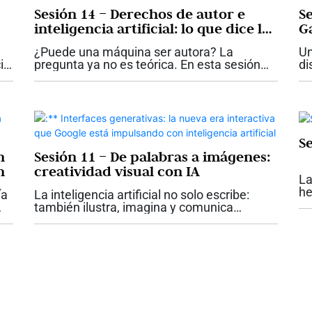
Sesión 14 – Derechos de autor e
S
inteligencia artificial: lo que dice la
G
ley en Colombia
la
¿Puede una máquina ser autora? La
Un
ia
pregunta ya no es teórica. En esta sesión
di
final del seminario “Mi talento es negocio:
Y 
Domina la IA paso a paso”, abordamos uno
ha
de los temas más delicados del...
En
Se
n
Sesión 11 – De palabras a imágenes:
n
creatividad visual con IA
La
he
ía
La inteligencia artificial no solo escribe:
de
también ilustra, imagina y comunica
mo
visualmente. Y cuando aprendes a convertir
ap
to
palabras en imágenes, descubres una
nueva forma de pensar, crear y...