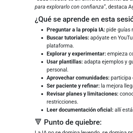
para explorarlo con confianza
”, destaca A
¿Qué se aprende en esta sesi
Preguntar a la propia IA:
pide guías 
Buscar tutoriales:
apóyate en YouTub
plataforma.
Explorar y experimentar:
empieza co
Usar plantillas:
adapta ejemplos y gu
personal.
Aprovechar comunidades:
participa 
Ser paciente y refinar:
la mejora lleg
Revisar planes y limitaciones:
conoce
restricciones.
Leer documentación oficial:
allí est
🔻 Punto de quiebre:
La IA no se domina leyendo, se domina p