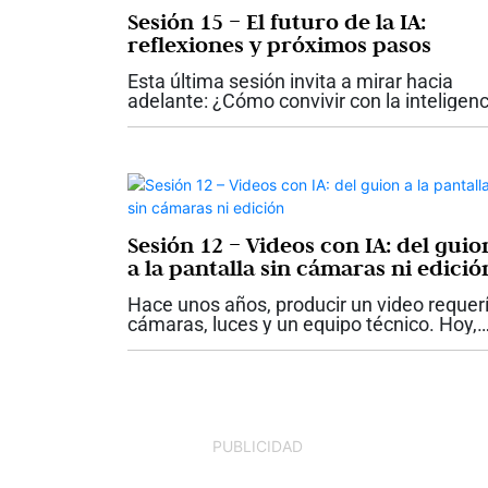
Sesión 15 – El futuro de la IA:
reflexiones y próximos pasos
Esta última sesión invita a mirar hacia
adelante: ¿Cómo convivir con la inteligenc
artificial de manera responsable,
estratégica y sin perder nuestra esencia
humana? En el cierre del seminario “Mi...
Sesión 12 – Videos con IA: del guio
a la pantalla sin cámaras ni edició
Hace unos años, producir un video requer
cámaras, luces y un equipo técnico. Hoy,
basta una idea bien escrita. En la
duodécima sesión del seminario “Mi talen
es negocio: Domina la IA paso a...
PUBLICIDAD