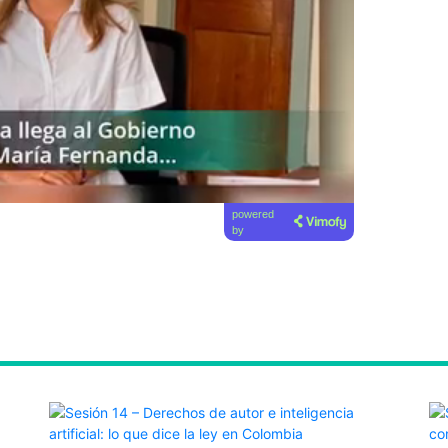
powered
by