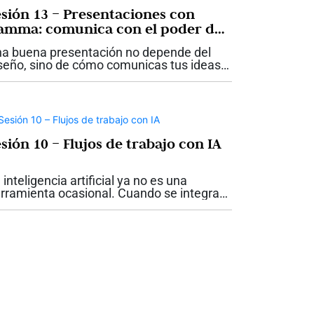
esión 13 – Presentaciones con
amma: comunica con el poder de
 IA
a buena presentación no depende del
seño, sino de cómo comunicas tus ideas.
hoy, la inteligencia artificial te permite
cerlo con claridad, estética y propósito.
 la decimotercera sesión...
sión 10 – Flujos de trabajo con IA
 inteligencia artificial ya no es una
rramienta ocasional. Cuando se integra
 forma estructurada, se convierte en un
tor de productividad, calidad y
rendizaje continuo. En la décima sesión...