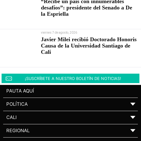
“Recibe un país con innumerables
desafíos”: presidente del Senado a De
la Espriella
viernes 7 de agosto, 2026
Javier Milei recibió Doctorado Honoris
Causa de la Universidad Santiago de
Cali
¡SUSCRÍBETE A NUESTRO BOLETÍN DE NOTICIAS!
PAUTA AQUÍ
POLÍTICA
▼
CALI
▼
REGIONAL
▼