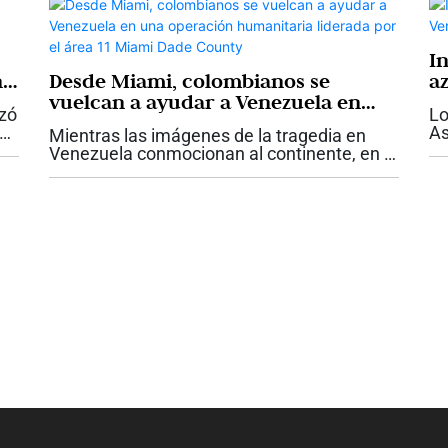
I
n
Desde Miami, colombianos se
a
vuelcan a ayudar a Venezuela en
nzó
Lo
una operación humanitaria
As
Mientras las imágenes de la tragedia en
liderada por el área 11 Miami Dade
to
Venezuela conmocionan al continente, en el
County
s.
la
sur de la Florida comenzó a escribirse otra
te
historia: la de una comunidad latina que
pa
decidió organizarse para...