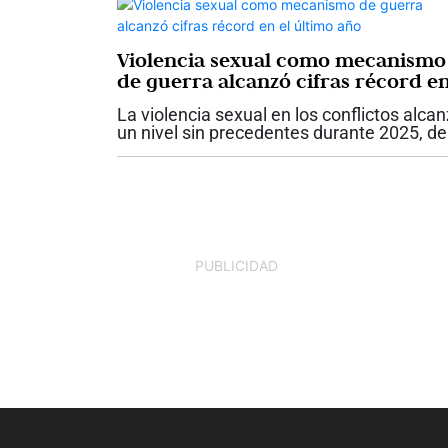
Violencia sexual como mecanismo
de guerra alcanzó cifras récord e
el último año
La violencia sexual en los conflictos alca
un nivel sin precedentes durante 2025, de
acuerdo con el más reciente informe del
Secretario General de las Naciones Unida
La organización verificó 9.788...
PUBLICIDAD