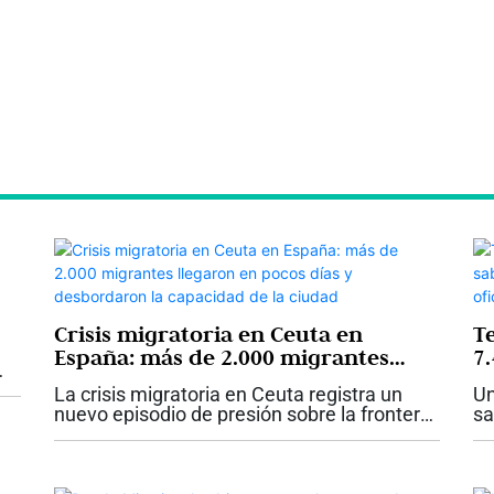
Crisis migratoria en Ceuta en
T
España: más de 2.000 migrantes
7.
llegaron en pocos días y
ts
e
La crisis migratoria en Ceuta registra un
Un
desbordaron la capacidad de la
of
nuevo episodio de presión sobre la frontera
sa
ciudad
española después de que, en poco más de
a 
una semana y media, más de 2.000
ts
migrantes llegaran a la ciudad autónoma...
mo