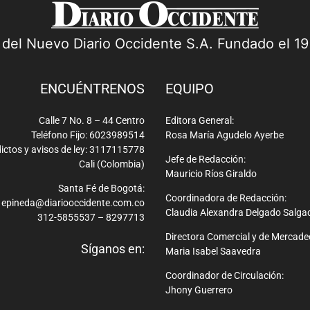
a del Nuevo Diario Occidente S.A. Fundado el 1
ENCUÉNTRENOS
EQUIPO
Calle 7 No. 8 – 44 Centro
Editora General:
Teléfono Fijo: 6023989514
Rosa María Agudelo Ayerbe
ictos y avisos de ley: 3117115778
Jefe de Redacción:
Cali (Colombia)
Mauricio Ríos Giraldo
Santa Fé de Bogotá:
Coordinadora de Redacción:
epineda@diariooccidente.com.co
Claudia Alexandra Delgado Salga
312-5855537 – 8297713
Directora Comercial y de Mercade
Síganos en:
Maria Isabel Saavedra
Coordinador de Circulación:
Jhony Guerrero