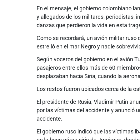
En el mensaje, el gobierno colombiano lame
y allegados de los militares, periodistas,
danzas que perdieron la vida en esta trag
Como se recordará, un avión militar ruso q
estrelló en el mar Negro y nadie sobreviv
Según voceros del gobierno en el avión Tu
pasajeros entre ellos más de 60 miembros d
desplazaban hacia Siria, cuando la aeron
Los restos fueron ubicados cerca de la os
El presidente de Rusia, Vladímir Putin an
por las víctimas del accidente y anunció u
accidente.
El gobierno ruso indicó que las víctimas i
en la base aérea siria de Jmeimim, donde