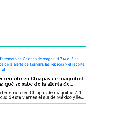
erremoto en Chiapas de magnitud
4: qué se sabe de la alerta de
unami, las réplicas y el reporte
 terremoto en Chiapas de magnitud 7.4
icial
cudió este viernes el sur de México y llevó
las autoridades a activar una alerta de
unami para las costas del estado. El
vimiento ocurrió a las 8:48 de la...