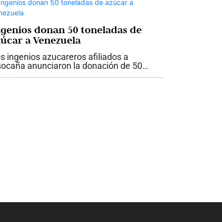
ngenios donan 50 toneladas de
zúcar a Venezuela
s ingenios azucareros afiliados a
ocaña anunciaron la donación de 50
neladas de azúcar destinadas a apoyar a
s familias damnificadas por los
rremotos registrados en Venezuela el
sado 24 de...