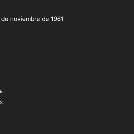
9 de noviembre de 1961
do
o: