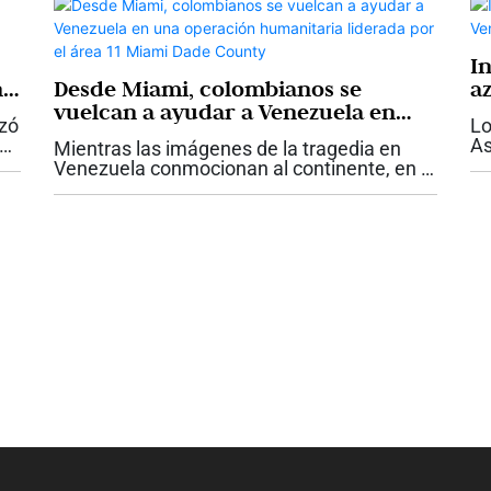
I
n
Desde Miami, colombianos se
a
vuelcan a ayudar a Venezuela en
nzó
Lo
una operación humanitaria
As
Mientras las imágenes de la tragedia en
liderada por el área 11 Miami Dade
to
Venezuela conmocionan al continente, en el
County
s.
la
sur de la Florida comenzó a escribirse otra
te
historia: la de una comunidad latina que
pa
decidió organizarse para...