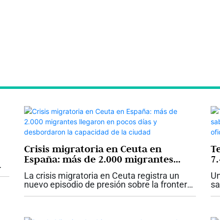
Crisis migratoria en Ceuta en
T
España: más de 2.000 migrantes
7.
llegaron en pocos días y
ts
e
La crisis migratoria en Ceuta registra un
Un
desbordaron la capacidad de la
of
nuevo episodio de presión sobre la frontera
sa
ciudad
española después de que, en poco más de
a 
una semana y media, más de 2.000
ts
migrantes llegaran a la ciudad autónoma...
mo