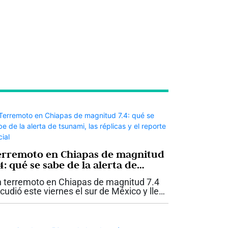
erremoto en Chiapas de magnitud
4: qué se sabe de la alerta de
unami, las réplicas y el reporte
 terremoto en Chiapas de magnitud 7.4
icial
cudió este viernes el sur de México y llevó
las autoridades a activar una alerta de
unami para las costas del estado. El
vimiento ocurrió a las 8:48 de la...