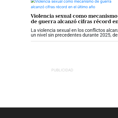
Violencia sexual como mecanismo
de guerra alcanzó cifras récord e
el último año
La violencia sexual en los conflictos alca
un nivel sin precedentes durante 2025, de
acuerdo con el más reciente informe del
Secretario General de las Naciones Unida
La organización verificó 9.788...
PUBLICIDAD