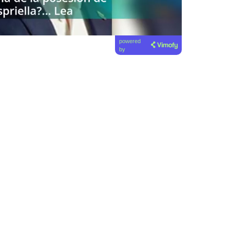
powered
by