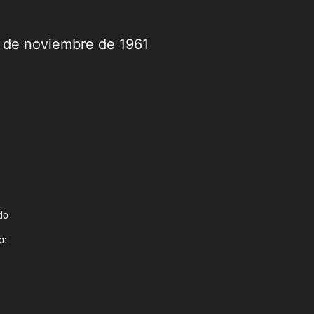
9 de noviembre de 1961
do
o: