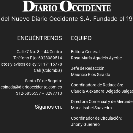
a del Nuevo Diario Occidente S.A. Fundado el 1
ENCUÉNTRENOS
EQUIPO
Calle 7 No. 8 – 44 Centro
Editora General:
Teléfono Fijo: 6023989514
Rosa María Agudelo Ayerbe
ictos y avisos de ley: 3117115778
Jefe de Redacción:
Cali (Colombia)
Mauricio Ríos Giraldo
Santa Fé de Bogotá:
Coordinadora de Redacción:
epineda@diariooccidente.com.co
Claudia Alexandra Delgado Salga
312-5855537 – 8297713
Directora Comercial y de Mercade
Síganos en:
Maria Isabel Saavedra
Coordinador de Circulación:
Jhony Guerrero