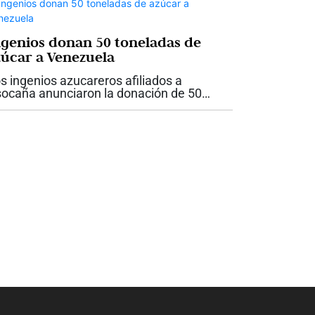
ngenios donan 50 toneladas de
zúcar a Venezuela
s ingenios azucareros afiliados a
ocaña anunciaron la donación de 50
neladas de azúcar destinadas a apoyar a
s familias damnificadas por los
rremotos registrados en Venezuela el
sado 24 de...