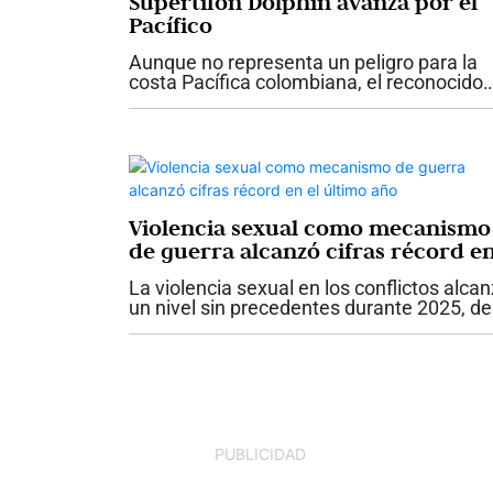
Supertifón Dolphin avanza por el
Pacífico
Aunque no representa un peligro para la
costa Pacífica colombiana, el reconocido
metereólogo colombiano Max Enríquez s
refirió al tifón Dolphin, que actualmente
recorre el Pacífico occidental, como un...
Violencia sexual como mecanismo
de guerra alcanzó cifras récord e
el último año
La violencia sexual en los conflictos alca
un nivel sin precedentes durante 2025, de
acuerdo con el más reciente informe del
Secretario General de las Naciones Unida
La organización verificó 9.788...
PUBLICIDAD