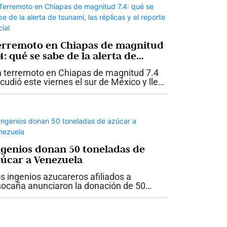
erremoto en Chiapas de magnitud
4: qué se sabe de la alerta de
unami, las réplicas y el reporte
 terremoto en Chiapas de magnitud 7.4
icial
cudió este viernes el sur de México y llevó
las autoridades a activar una alerta de
unami para las costas del estado. El
vimiento ocurrió a las 8:48 de la...
ngenios donan 50 toneladas de
zúcar a Venezuela
s ingenios azucareros afiliados a
ocaña anunciaron la donación de 50
neladas de azúcar destinadas a apoyar a
s familias damnificadas por los
rremotos registrados en Venezuela el
sado 24 de...