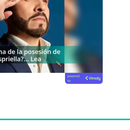
powered
by