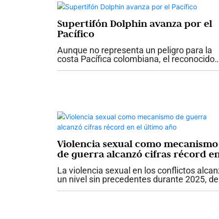
Supertifón Dolphin avanza por el
Pacífico
Aunque no representa un peligro para la
costa Pacífica colombiana, el reconocido
metereólogo colombiano Max Enríquez s
refirió al tifón Dolphin, que actualmente
recorre el Pacífico occidental, como un...
Violencia sexual como mecanismo
de guerra alcanzó cifras récord e
el último año
La violencia sexual en los conflictos alca
un nivel sin precedentes durante 2025, de
acuerdo con el más reciente informe del
Secretario General de las Naciones Unida
La organización verificó 9.788...