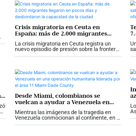
Crisis migratoria en Ceuta en
T
España: más de 2.000 migrantes
7.
llegaron en pocos días y
ts
e
La crisis migratoria en Ceuta registra un
Un
desbordaron la capacidad de la
of
nuevo episodio de presión sobre la frontera
sa
ciudad
española después de que, en poco más de
a 
una semana y media, más de 2.000
ts
migrantes llegaran a la ciudad autónoma...
mo
I
n
Desde Miami, colombianos se
a
vuelcan a ayudar a Venezuela en
nzó
Lo
una operación humanitaria
As
Mientras las imágenes de la tragedia en
liderada por el área 11 Miami Dade
to
Venezuela conmocionan al continente, en el
County
s.
la
sur de la Florida comenzó a escribirse otra
te
historia: la de una comunidad latina que
pa
decidió organizarse para...