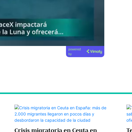
powered
by
Crisis migratoria en Ceuta en
T