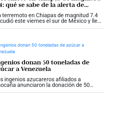
4: qué se sabe de la alerta de
unami, las réplicas y el reporte
 terremoto en Chiapas de magnitud 7.4
icial
cudió este viernes el sur de México y llevó
las autoridades a activar una alerta de
unami para las costas del estado. El
vimiento ocurrió a las 8:48 de la...
ngenios donan 50 toneladas de
zúcar a Venezuela
s ingenios azucareros afiliados a
ocaña anunciaron la donación de 50
neladas de azúcar destinadas a apoyar a
s familias damnificadas por los
rremotos registrados en Venezuela el
sado 24 de...