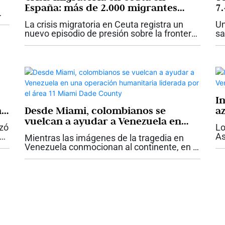
España: más de 2.000 migrantes
7.
llegaron en pocos días y
ts
e
La crisis migratoria en Ceuta registra un
Un
desbordaron la capacidad de la
of
nuevo episodio de presión sobre la frontera
sa
ciudad
española después de que, en poco más de
a 
una semana y media, más de 2.000
ts
migrantes llegaran a la ciudad autónoma...
mo
I
n
Desde Miami, colombianos se
a
vuelcan a ayudar a Venezuela en
nzó
Lo
una operación humanitaria
As
Mientras las imágenes de la tragedia en
liderada por el área 11 Miami Dade
to
Venezuela conmocionan al continente, en el
County
s.
la
sur de la Florida comenzó a escribirse otra
te
historia: la de una comunidad latina que
pa
decidió organizarse para...