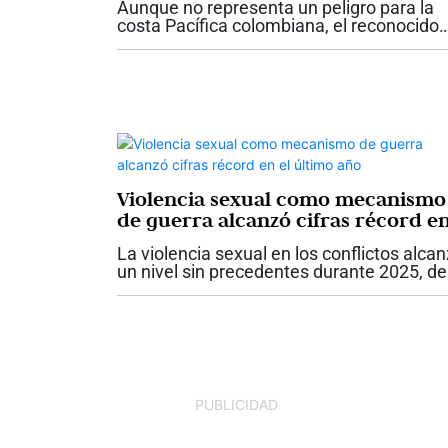
Aunque no representa un peligro para la
costa Pacífica colombiana, el reconocido
metereólogo colombiano Max Enríquez s
refirió al tifón Dolphin, que actualmente
recorre el Pacífico occidental, como un...
Violencia sexual como mecanismo
de guerra alcanzó cifras récord e
el último año
La violencia sexual en los conflictos alca
un nivel sin precedentes durante 2025, de
acuerdo con el más reciente informe del
Secretario General de las Naciones Unida
La organización verificó 9.788...
PUBLICIDAD