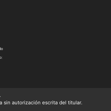
do
o:
.
sin autorización escrita del titular.