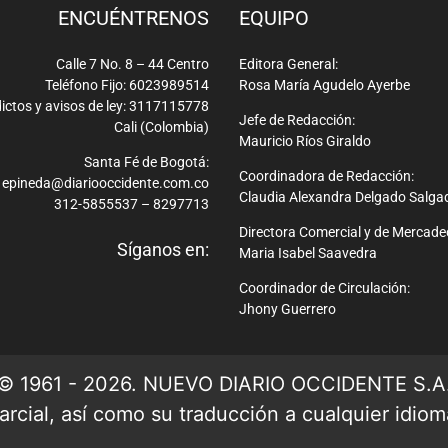
ENCUÉNTRENOS
EQUIPO
Calle 7 No. 8 – 44 Centro
Editora General:
Teléfono Fijo: 6023989514
Rosa María Agudelo Ayerbe
ictos y avisos de ley: 3117115778
Jefe de Redacción:
Cali (Colombia)
Mauricio Ríos Giraldo
Santa Fé de Bogotá:
Coordinadora de Redacción:
epineda@diariooccidente.com.co
Claudia Alexandra Delgado Salga
312-5855537 – 8297713
Directora Comercial y de Mercade
Síganos en:
Maria Isabel Saavedra
Coordinador de Circulación:
Jhony Guerrero
© 1961 - 2026. NUEVO DIARIO OCCIDENTE S.A
rcial, así como su traducción a cualquier idioma 