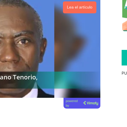
Lea el artículo
PU
powered
by