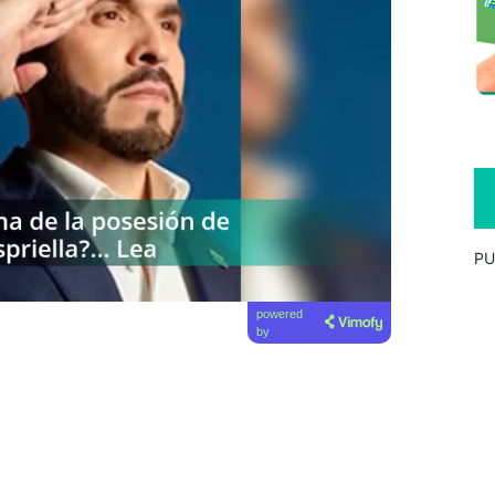
PU
powered
by