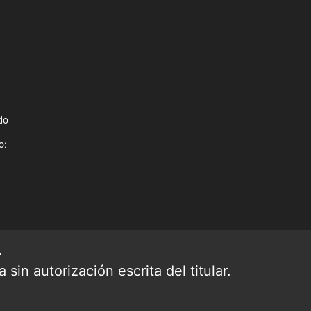
do
o:
.
sin autorización escrita del titular.