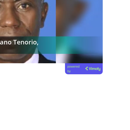
powered
by