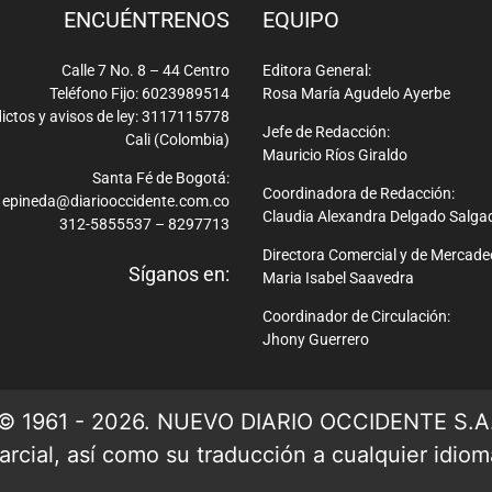
ENCUÉNTRENOS
EQUIPO
Calle 7 No. 8 – 44 Centro
Editora General:
Teléfono Fijo: 6023989514
Rosa María Agudelo Ayerbe
ictos y avisos de ley: 3117115778
Jefe de Redacción:
Cali (Colombia)
Mauricio Ríos Giraldo
Santa Fé de Bogotá:
Coordinadora de Redacción:
epineda@diariooccidente.com.co
Claudia Alexandra Delgado Salga
312-5855537 – 8297713
Directora Comercial y de Mercade
Síganos en:
Maria Isabel Saavedra
Coordinador de Circulación:
Jhony Guerrero
© 1961 - 2026. NUEVO DIARIO OCCIDENTE S.A
rcial, así como su traducción a cualquier idioma 