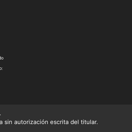
do
o:
.
sin autorización escrita del titular.