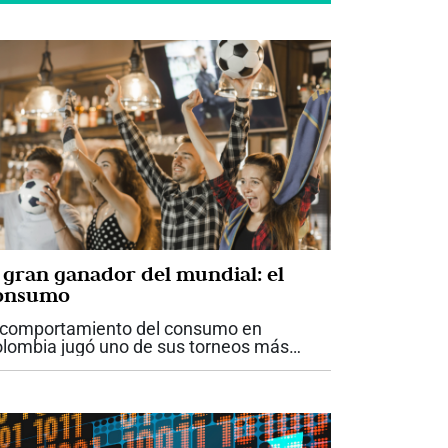
l gran ganador del mundial: el
onsumo
 comportamiento del consumo en
lombia jugó uno de sus torneos más
portantes durante este mundial 2026 y
lió campeón. A lo largo de las etapas del
cuentro deportivo, en el canal moderno...