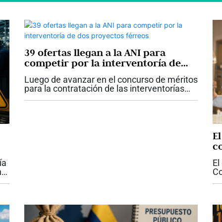
39 ofertas llegan a la ANI para
competir por la interventoría de
dos proyectos férreos
Luego de avanzar en el concurso de méritos
para la contratación de las interventorías
que le harán seguimiento y control a las
adecuaciones e intervenciones que se
adelantarán en los corredores férreos...
E
c
ía
El
n
Co
a
im
sa
en