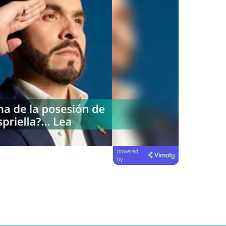
powered
by