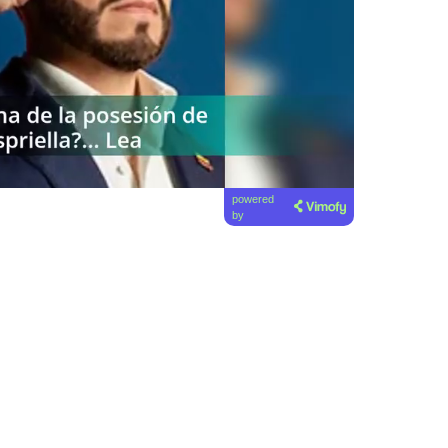
powered
by