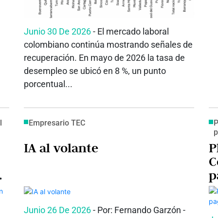
Junio 30 De 2026
- El mercado laboral
colombiano continúa mostrando señales de
recuperación. En mayo de 2026 la tasa de
desempleo se ubicó en 8 %, un punto
porcentual...
l
Empresario TEC
P
p
IA al volante
P
C
p
c
Junio 26 De 2026
- Por: Fernando Garzón -