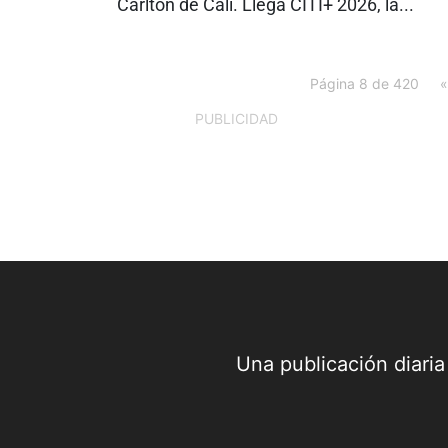
Carlton de Cali. Llega CITI+ 2026, la...
Página 8 de 420
«
PUBLICIDAD
Una publicación diari