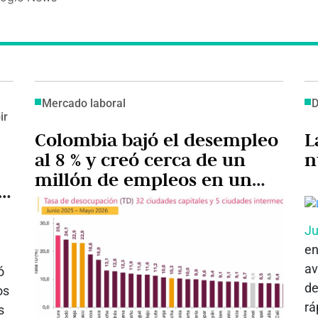
Mercado laboral
D
ir
Colombia bajó el desempleo
L
al 8 % y creó cerca de un
n
millón de empleos en un
ja
año
Ju
en
av
ó
de
os
rá
s