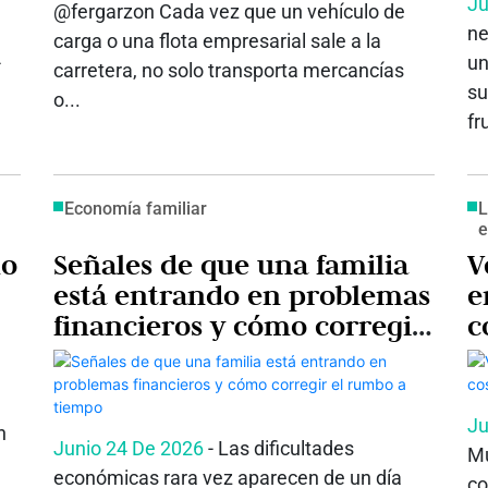
Ju
@fergarzon Cada vez que un vehículo de
ne
carga o una flota empresarial sale a la
-
un
carretera, no solo transporta mercancías
su
o...
fr
Economía familiar
L
e
mo
Señales de que una familia
V
está entrando en problemas
e
financieros y cómo corregir
c
el rumbo a tiempo
5
Ju
n
Junio 24 De 2026
- Las dificultades
Mu
económicas rara vez aparecen de un día
co