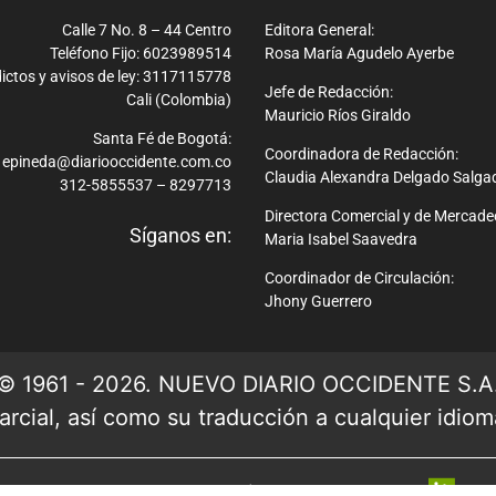
Calle 7 No. 8 – 44 Centro
Editora General:
Teléfono Fijo: 6023989514
Rosa María Agudelo Ayerbe
ictos y avisos de ley: 3117115778
Jefe de Redacción:
Cali (Colombia)
Mauricio Ríos Giraldo
Santa Fé de Bogotá:
Coordinadora de Redacción:
epineda@diariooccidente.com.co
Claudia Alexandra Delgado Salga
312-5855537 – 8297713
Directora Comercial y de Mercade
Síganos en:
Maria Isabel Saavedra
Coordinador de Circulación:
Jhony Guerrero
© 1961 - 2026. NUEVO DIARIO OCCIDENTE S.A
rcial, así como su traducción a cualquier idioma 
Ver mapa del sitio
| Desarrollado por: