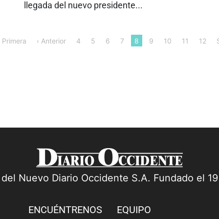
llegada del nuevo presidente...
 Primera
‹ Anterior
4
5
6
7
8
9
10
11
12
a del Nuevo Diario Occidente S.A. Fundado el 1
ENCUÉNTRENOS
EQUIPO