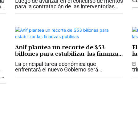
Co
ía
Luego de avanzar en el concurso de méritos
im
n
para la contratación de las interventorías
sa
a
que le harán seguimiento y control a las
en
adecuaciones e intervenciones que se
adelantarán en los corredores férreos...
Anif plantea un recorte de $53
E
billones para estabilizar las finanzas
la
públicas
e
La principal tarea económica que
El
enfrentará el nuevo Gobierno será
tr
e
recuperar la sostenibilidad de las finanzas
ta
n
públicas. Ese es el mensaje del más
de
reciente comentario económico de Anif, que
Go
 el
plantea...