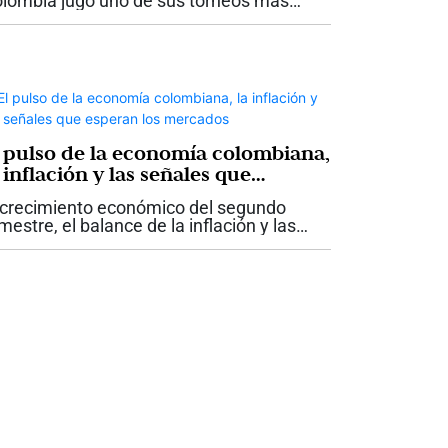
lombia jugó uno de sus torneos más
portantes durante este mundial 2026 y
lió campeón. A lo largo de las etapas del
cuentro deportivo, en el canal moderno...
l pulso de la economía colombiana,
 inflación y las señales que
speran los mercados
 crecimiento económico del segundo
imestre, el balance de la inflación y las
sas de interés durante la primera mitad
l año, la transición hacia el nuevo
bierno y sus efectos sobre los activos...