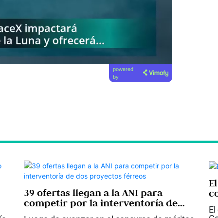
powered
by
E
39 ofertas llegan a la ANI para
c
competir por la interventoría de
El
dos proyectos férreos