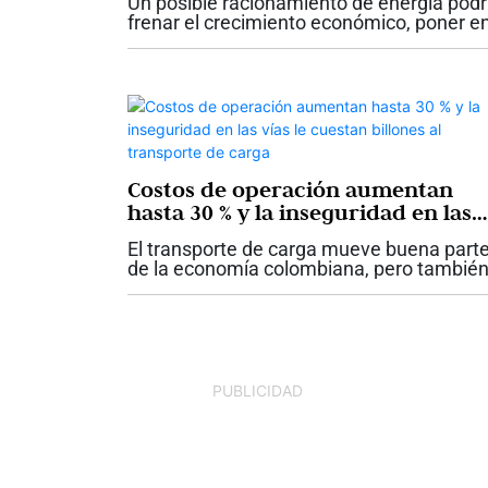
Un posible racionamiento de energía podr
frenar el crecimiento económico, poner e
riesgo cerca de 230.000 empleos, elevar l
inflación y afectar la confianza de
consumidores e inversionistas. La...
Costos de operación aumentan
hasta 30 % y la inseguridad en las
vías le cuestan billones al
El transporte de carga mueve buena part
transporte de carga
de la economía colombiana, pero tambié
enfrenta uno de los momentos más
desafiantes de los últimos años. Mientras
Ministerio de Transporte reporta que...
PUBLICIDAD