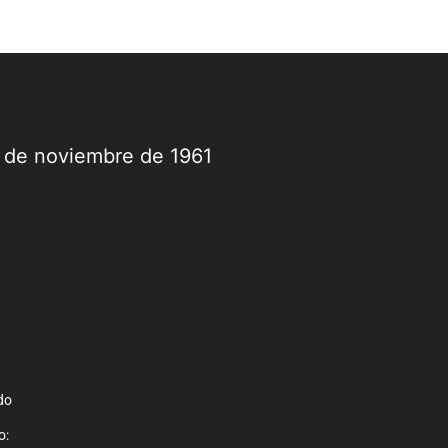
9 de noviembre de 1961
do
o: