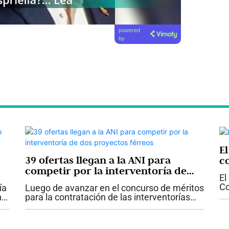
powered
by
E
39 ofertas llegan a la ANI para
c
competir por la interventoría de
El
dos proyectos férreos
Co
ía
Luego de avanzar en el concurso de méritos
im
n
para la contratación de las interventorías
sa
a
que le harán seguimiento y control a las
en
adecuaciones e intervenciones que se
adelantarán en los corredores férreos...