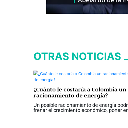
OTRAS NOTICIAS
¿Cuánto le costaría a Colombia un
racionamiento de energía?
Un posible racionamiento de energía podr
frenar el crecimiento económico, poner e
riesgo cerca de 230.000 empleos, elevar l
inflación y afectar la confianza de
consumidores e inversionistas. La...