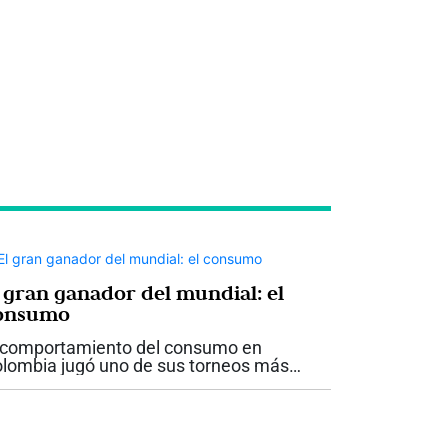
l gran ganador del mundial: el
onsumo
 comportamiento del consumo en
lombia jugó uno de sus torneos más
portantes durante este mundial 2026 y
lió campeón. A lo largo de las etapas del
cuentro deportivo, en el canal moderno...