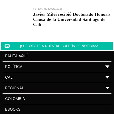
viernes 7 de agosto, 2026
Javier Milei recibió Doctorado Honoris
Causa de la Universidad Santiago de
Cali
¡SUSCRÍBETE A NUESTRO BOLETÍN DE NOTICIAS!
PAUTA AQUÍ
POLÍTICA
▼
CALI
▼
REGIONAL
▼
COLOMBIA
EBOOKS