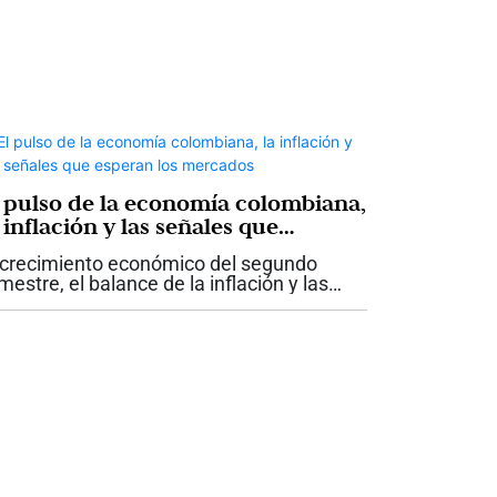
l pulso de la economía colombiana,
 inflación y las señales que
speran los mercados
 crecimiento económico del segundo
imestre, el balance de la inflación y las
sas de interés durante la primera mitad
l año, la transición hacia el nuevo
bierno y sus efectos sobre los activos...