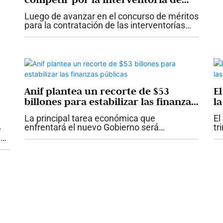
dos proyectos férreos
Luego de avanzar en el concurso de méritos
para la contratación de las interventorías
que le harán seguimiento y control a las
adecuaciones e intervenciones que se
adelantarán en los corredores férreos...
Anif plantea un recorte de $53
E
billones para estabilizar las finanzas
la
públicas
e
La principal tarea económica que
El
enfrentará el nuevo Gobierno será
tr
e
recuperar la sostenibilidad de las finanzas
ta
n
públicas. Ese es el mensaje del más
de
reciente comentario económico de Anif, que
Go
 el
plantea...