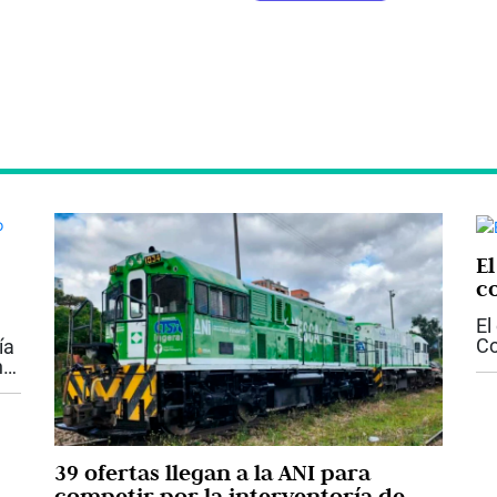
E
c
El
Co
ía
im
n
sa
a
en
39 ofertas llegan a la ANI para
competir por la interventoría de