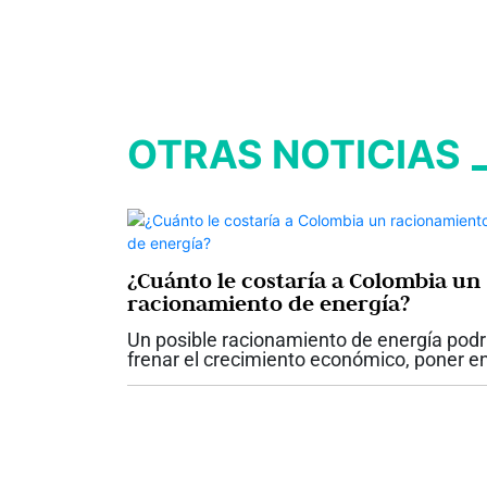
OTRAS NOTICIAS
¿Cuánto le costaría a Colombia un
racionamiento de energía?
Un posible racionamiento de energía podr
frenar el crecimiento económico, poner e
riesgo cerca de 230.000 empleos, elevar l
inflación y afectar la confianza de
consumidores e inversionistas. La...