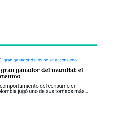
l gran ganador del mundial: el
onsumo
 comportamiento del consumo en
lombia jugó uno de sus torneos más
portantes durante este mundial 2026 y
lió campeón. A lo largo de las etapas del
cuentro deportivo, en el canal moderno...