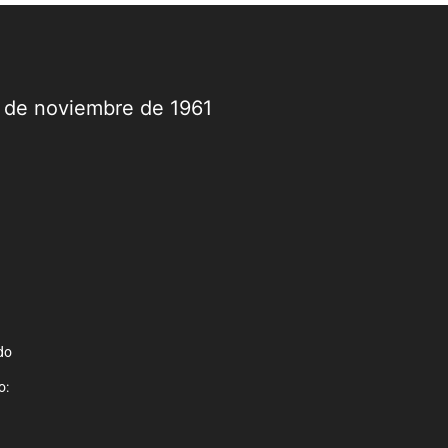
9 de noviembre de 1961
do
o: