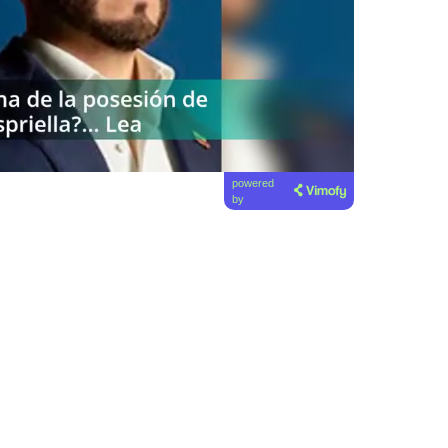
powered
by