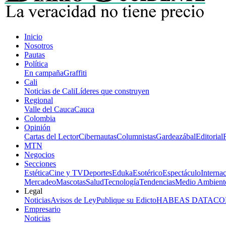
Inicio
Nosotros
Pautas
Política
En campaña
Graffiti
Cali
Noticias de Cali
Líderes que construyen
Regional
Valle del Cauca
Cauca
Colombia
Opinión
Cartas del Lector
Cibernautas
Columnistas
Gardeazábal
Editorial
MTN
Negocios
Secciones
Estética
Cine y TV
Deportes
Eduka
Esotérico
Espectáculo
Interna
Mercadeo
Mascotas
Salud
Tecnología
Tendencias
Medio Ambient
Legal
Noticias
Avisos de Ley
Publique su Edicto
HABEAS DATA
CO
Empresario
Noticias