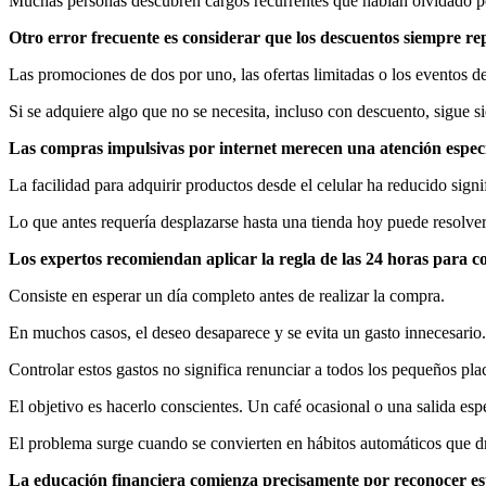
Muchas personas descubren cargos recurrentes que habían olvidado p
Otro error frecuente es considerar que los descuentos siempre r
Las promociones de dos por uno, las ofertas limitadas o los eventos 
Si se adquiere algo que no se necesita, incluso con descuento, sigue s
Las compras impulsivas por internet merecen una atención especi
La facilidad para adquirir productos desde el celular ha reducido sign
Lo que antes requería desplazarse hasta una tienda hoy puede resolver
Los expertos recomiendan aplicar la regla de las 24 horas para c
Consiste en esperar un día completo antes de realizar la compra.
En muchos casos, el deseo desaparece y se evita un gasto innecesario.
Controlar estos gastos no significa renunciar a todos los pequeños plac
El objetivo es hacerlo conscientes. Un café ocasional o una salida es
El problema surge cuando se convierten en hábitos automáticos que dr
La educación financiera comienza precisamente por reconocer es