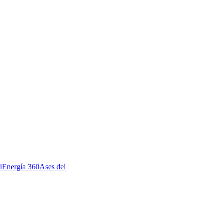
i
Energía 360
Ases del