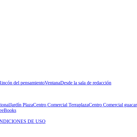
Rincón del pensamiento
Ventana
Desde la sala de redacción
cional
Jardín Plaza
Centro Comercial Terraplaza
Centro Comercial guacar
e
eBooks
NDICIONES DE USO