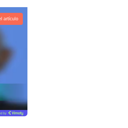
l artículo
d by