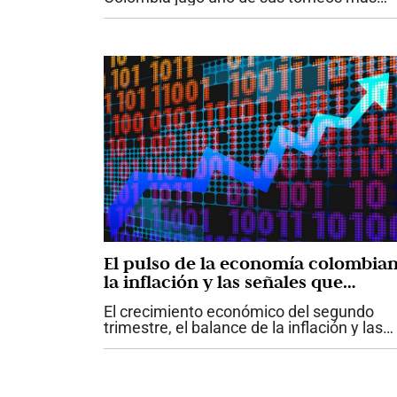
importantes durante este mundial 2026 y
salió campeón. A lo largo de las etapas de
encuentro deportivo, en el canal moderno.
El pulso de la economía colombian
la inflación y las señales que
esperan los mercados
El crecimiento económico del segundo
trimestre, el balance de la inflación y las
tasas de interés durante la primera mitad
del año, la transición hacia el nuevo
Gobierno y sus efectos sobre los activos..