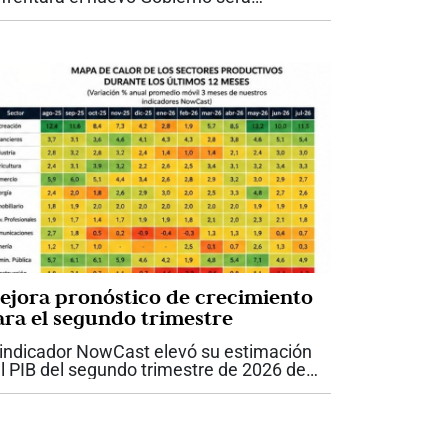
cuperar la sostenibilidad de las finanzas
blicas. Ese es el mensaje del más
ciente comentario económico de Anif, que
antea...
ejora pronóstico de crecimiento
ara el segundo trimestre
 indicador NowCast elevó su estimación
l PIB del segundo trimestre de 2026 de
7 % a 3,1 %. La industria, los servicios
nancieros y el entretenimiento lideran la
cuperación, mientras la...