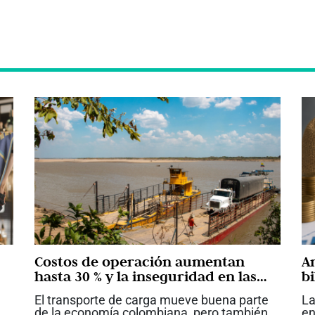
Costos de operación aumentan
A
hasta 30 % y la inseguridad en las
bi
vías le cuestan billones al
p
El transporte de carga mueve buena parte
La
transporte de carga
de la economía colombiana, pero también
en