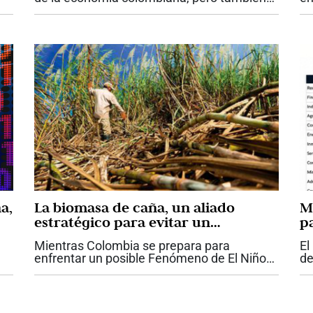
enfrenta uno de los momentos más
re
l
desafiantes de los últimos años. Mientras el
pú
..
Ministerio de Transporte reporta que...
re
pl
a,
La biomasa de caña, un aliado
M
estratégico para evitar un
p
racionamiento de energía en
Mientras Colombia se prepara para
El
Colombia
enfrentar un posible Fenómeno de El Niño
de
que podría poner bajo presión el sistema
2,
eléctrico nacional, la agroindustria de la
fi
.
caña plantea que la cogeneración con...
re